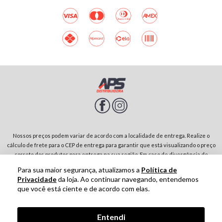
Nossos preços podem variar de acordo com a localidade de entrega. Realize o
cálculo de frete para o CEP de entrega para garantir que está visualizando o preço
correto dos produtos para entrega na sua região. Em caso de divergência de
preços entre diferentes páginas do site, prevalecerá sempre o preço do produto
Para sua maior segurança, atualizamos a
Política de
no carrinho de compras. Rodovia SP-342, Parque Residencial Jardim São Domingos |
Privacidade
da loja. Ao continuar navegando, entendemos
13874-243-São João da Boa Vista-SP | CNPJ: 01.910.513/0001-00
que você está ciente e de acordo com elas.
Tecnologia
Entendi