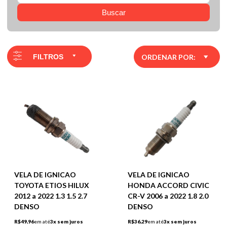
Buscar
FILTROS
ORDENAR POR:
VELA DE IGNICAO
VELA DE IGNICAO
TOYOTA ETIOS HILUX
HONDA ACCORD CIVIC
2012 a 2022 1.3 1.5 2.7
CR-V 2006 a 2022 1.8 2.0
DENSO
DENSO
R$49,96
em até
3x sem juros
R$36,29
em até
3x sem juros