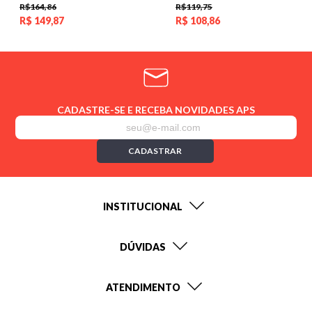
R$164,86
R$119,75
R$
149,87
R$
108,86
CADASTRE-SE E RECEBA NOVIDADES APS
CADASTRAR
INSTITUCIONAL
DÚVIDAS
ATENDIMENTO