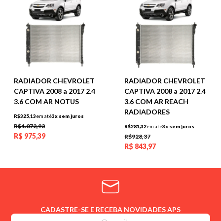
RADIADOR CHEVROLET
RADIADOR CHEVROLET
CAPTIVA 2008 a 2017 2.4
CAPTIVA 2008 a 2017 2.4
3.6 COM AR NOTUS
3.6 COM AR REACH
RADIADORES
R$325,13
em até
3x sem juros
R$1.072,93
R$281,32
em até
3x sem juros
R$
975,39
R$928,37
R$
843,97
CADASTRE-SE E RECEBA NOVIDADES APS