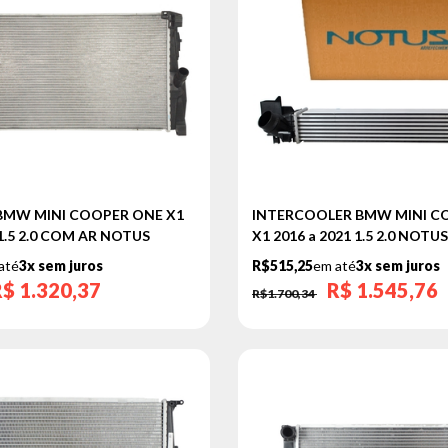
BMW MINI COOPER ONE X1
INTERCOOLER BMW MINI C
 1.5 2.0 COM AR NOTUS
X1 2016 a 2021 1.5 2.0 NOTUS
até
3x sem juros
R$515,25
em até
3x sem juros
R$
1.320,37
R$
1.545,76
R$1.700,34