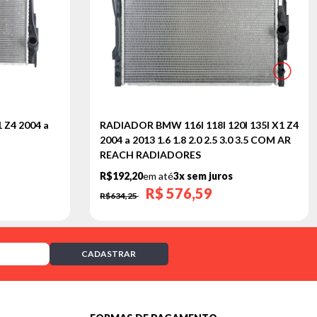
 Z4 2004 a
RADIADOR BMW 116I 118I 120I 135I X1 Z4
2004 a 2013 1.6 1.8 2.0 2.5 3.0 3.5 COM AR
REACH RADIADORES
R$192,20
em até
3x sem juros
R$
576,59
R$634,25
CADASTRAR