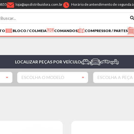
4855
loja@apsdistribuidora.com.br
Horário de antendimento de segunda à 
NTO
BLOCO / COLMEIA
COMANDOS
COMPRESSOR / PARTES
LOCALIZAR PEÇAS POR VEÍCULO
ESCOLHA O MODELO
ESCOLHA A PEÇA