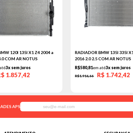
W 120I 135I X1 Z4 2004 a
RADIADOR BMW 135I 335I X1
5 3.0 COM AR NOTUS
2016 2.0 2.5 COM AR NOTUS
até
3x sem juros
R$580,81
em até
3x sem juros
R$
1.857,42
R$
1.742,42
R$1.916,66
DADES APS