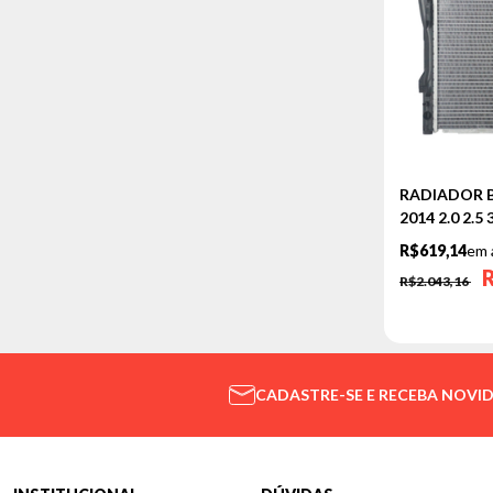
325I
328I
330I
335I
X1
X2
RADIADOR BM
X3
2014 2.0 2.
X4
R$619,14
em 
X5
R$2.043,16
Z4
MINI
COOPER
CADASTRE-SE E RECEBA NOVI
ONE