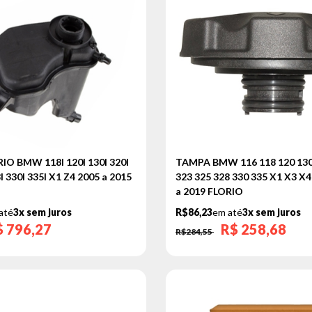
O BMW 118I 120I 130I 320I
TAMPA BMW 116 118 120 130
I 330I 335I X1 Z4 2005 a 2015
323 325 328 330 335 X1 X3 X4
a 2019 FLORIO
até
3x sem juros
R$86,23
em até
3x sem juros
$
796,27
R$
258,68
R$284,55