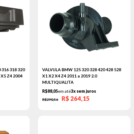
 316 318 320
VALVULA BMW 125 320 328 420 428 528
 X5 Z4 2004
X1 X2 X4 Z4 2011 a 2019 2.0
MULTIQUALITA
R$88,05
em até
3x sem juros
R$
264,15
R$290,56