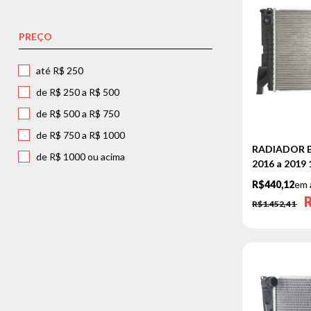
325
PREÇO
328
330
até R$ 250
335
de R$ 250 a R$ 500
420
de R$ 500 a R$ 750
428
de R$ 750 a R$ 1000
528
RADIADOR 
de R$ 1000 ou acima
2016 a 2019
116I
R$440,12
em 
118I
R$1.452,41
120I
130I
135I
320I
323I