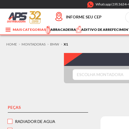
Whatsapp (19) 3634-
INFORME SEU CEP
MAIS CATEGORIAS
ABRACADEIRA
ADITIVO DE ARREFECIME
HOME
MONTADORAS
BMW
X1
>
>
>
ESCOLHA MONTADORA
PEÇAS
RADIADOR DE AGUA