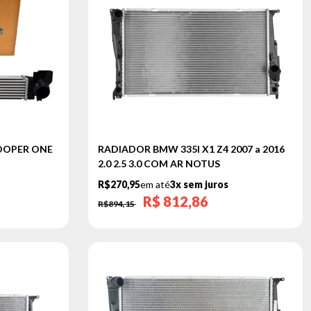
OOPER ONE
RADIADOR BMW 335I X1 Z4 2007 a 2016
2.0 2.5 3.0 COM AR NOTUS
R$270,95
em até
3x sem juros
R$
812,86
R$894,15