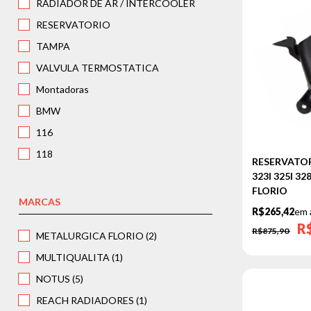
RADIADOR DE AR / INTERCOOLER
RESERVATORIO
TAMPA
VALVULA TERMOSTATICA
Montadoras
BMW
116
118
RESERVATORI
120
323I 325I 328
FLORIO
125
MARCAS
R$265,42
em 
130
R
R$875,90
METALURGICA FLORIO (2)
316
MULTIQUALITA (1)
318
NOTUS (5)
320
REACH RADIADORES (1)
323