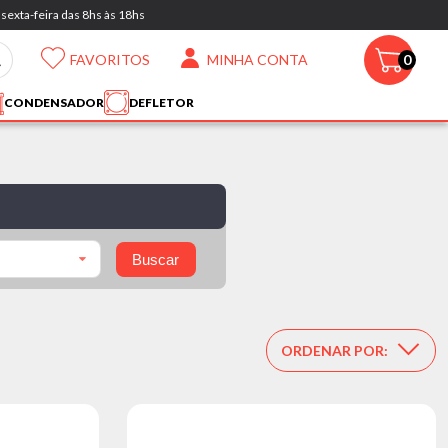
sexta-feira das 8hs às 18hs
FAVORITOS
MINHA CONTA
0
CONDENSADOR
DEFLETOR
Buscar
ORDENAR POR: