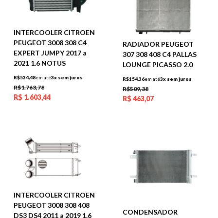
INTERCOOLER CITROEN
PEUGEOT 3008 308 C4
RADIADOR PEUGEOT
EXPERT JUMPY 2017 a
307 308 408 C4 PALLAS
2021 1.6 NOTUS
LOUNGE PICASSO 2.0
R$534,48
em até
3x sem juros
R$154,36
em até
3x sem juros
R$1.763,78
R$509,38
R$
1.603,44
R$
463,07
INTERCOOLER CITROEN
PEUGEOT 3008 308 408
CONDENSADOR
DS3 DS4 2011 a 2019 1.6