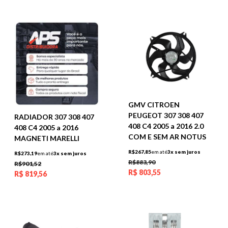
GMV CITROEN
PEUGEOT 307 308 407
RADIADOR 307 308 407
408 C4 2005 a 2016 2.0
408 C4 2005 a 2016
COM E SEM AR NOTUS
MAGNETI MARELLI
R$267,85
em até
3x sem juros
R$273,19
em até
3x sem juros
R$883,90
R$901,52
R$
803,55
R$
819,56