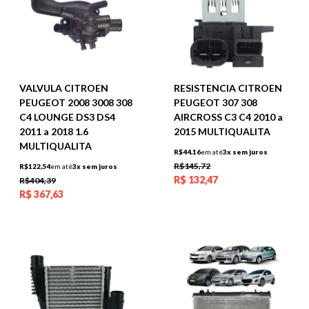
VALVULA CITROEN
RESISTENCIA CITROEN
PEUGEOT 2008 3008 308
PEUGEOT 307 308
C4 LOUNGE DS3 DS4
AIRCROSS C3 C4 2010 a
2011 a 2018 1.6
2015 MULTIQUALITA
MULTIQUALITA
R$44,16
em até
3x sem juros
R$145,72
R$122,54
em até
3x sem juros
R$
132,47
R$404,39
R$
367,63