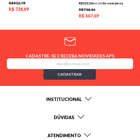
R$812,78
R$222,56
em até
3x sem juros
R$
738,89
R$734,46
R$
667,69
CADASTRE-SE E RECEBA NOVIDADES APS
CADASTRAR
INSTITUCIONAL
DÚVIDAS
ATENDIMENTO