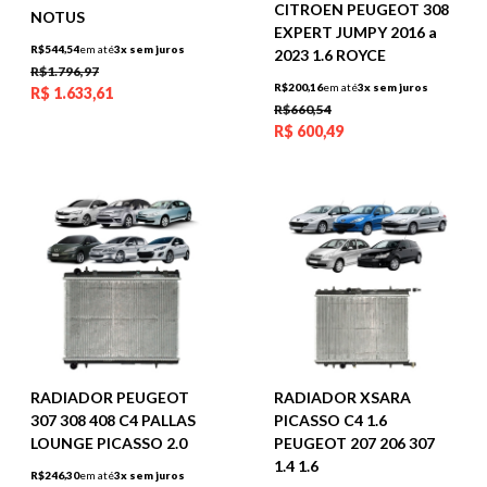
CITROEN PEUGEOT 308
NOTUS
EXPERT JUMPY 2016 a
R$544,54
em até
3x sem juros
2023 1.6 ROYCE
R$1.796,97
R$200,16
em até
3x sem juros
R$
1.633,61
R$660,54
R$
600,49
RADIADOR PEUGEOT
RADIADOR XSARA
307 308 408 C4 PALLAS
PICASSO C4 1.6
LOUNGE PICASSO 2.0
PEUGEOT 207 206 307
1.4 1.6
R$246,30
em até
3x sem juros