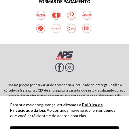
FORMAS DE PAGAMENTO
Nossos preços podem variar de acordo com a localidade de entrega. Realize o
cálculo de frete para o CEP de entrega para garantir que está visualizando o preço
correto dos produtos para entrega na sua região. Em caso de divergência de
preços entre diferentes páginas do site, prevalecerá sempre o preço do produto
Para sua maior segurança, atualizamos a
Política de
no carrinho de compras. Rodovia SP-342, Parque Residencial Jardim São Domingos |
Privacidade
da loja. Ao continuar navegando, entendemos
13874-243-São João da Boa Vista-SP | CNPJ: 01.910.513/0001-00
que você está ciente e de acordo com elas.
Tecnologia