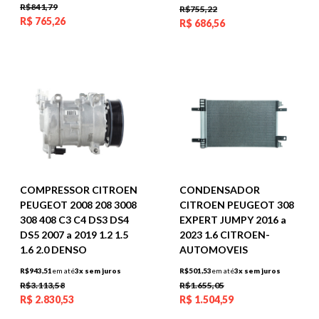
R$841,79
R$755,22
R$
765,26
R$
686,56
COMPRESSOR CITROEN
CONDENSADOR
PEUGEOT 2008 208 3008
CITROEN PEUGEOT 308
308 408 C3 C4 DS3 DS4
EXPERT JUMPY 2016 a
DS5 2007 a 2019 1.2 1.5
2023 1.6 CITROEN-
1.6 2.0 DENSO
AUTOMOVEIS
R$943,51
em até
3x sem juros
R$501,53
em até
3x sem juros
R$3.113,58
R$1.655,05
R$
2.830,53
R$
1.504,59