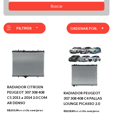
Buscar
FILTROS
ORDENAR POR:
RADIADOR CITROEN
PEUGEOT 307 308 408
RADIADOR PEUGEOT
C5 2011 a 2014 2.0 COM
307 308 408 C4 PALLAS
AR DENSO
LOUNGE PICASSO 2.0
R$255,09
em até
3x sem juros
R$228,85
em até
3x sem juros