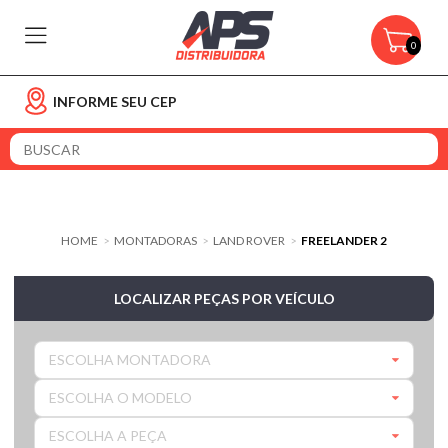
0
INFORME SEU CEP
HOME
MONTADORAS
LAND ROVER
FREELANDER 2
>
>
>
LOCALIZAR PEÇAS POR VEÍCULO
ESCOLHA MONTADORA
ESCOLHA O MODELO
ESCOLHA A PEÇA