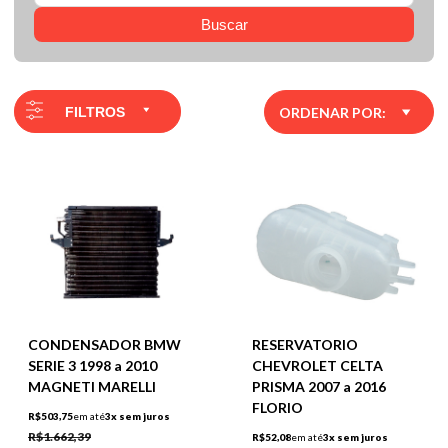
Buscar
FILTROS
ORDENAR POR:
CONDENSADOR BMW
RESERVATORIO
SERIE 3 1998 a 2010
CHEVROLET CELTA
MAGNETI MARELLI
PRISMA 2007 a 2016
FLORIO
R$503,75
em até
3x sem juros
R$1.662,39
R$52,08
em até
3x sem juros