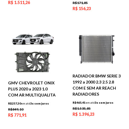
R$
1.511,26
R$171,85
R$
156,23
RADIADOR BMW SERIE 3
1992 a 2000 2.3 2.5 2.8
GMV CHEVROLET ONIX
COM E SEM AR REACH
PLUS 2020 a 2023 1.0
RADIADORES
COM AR MULTIQUALITA
R$465,41
em até
3x sem juros
R$257,30
em até
3x sem juros
R$1.535,85
R$849,10
R$
1.396,23
R$
771,91