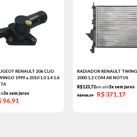
UGEOT RENAULT 206 CLIO
RADIADOR RENAULT TWINGO
GO 1999 a 2010 1.0 1.4 1.6
2000 1.2 COM AR NOTUS
ITA
R$123,72
em até
3x sem juros
té
3x sem juros
R$
371,17
R$408,29
$
96,91