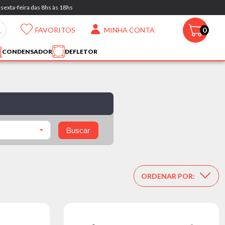
sexta-feira das 8hs às 18hs
FAVORITOS
MINHA CONTA
0
CONDENSADOR
DEFLETOR
Buscar
ORDENAR POR: