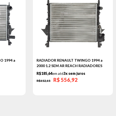
 1994 a
RADIADOR RENAULT TWINGO 1994 a
2000 1.2 SEM AR REACH RADIADORES
R$185,64
em até
3x sem juros
R$
556,92
R$612,61