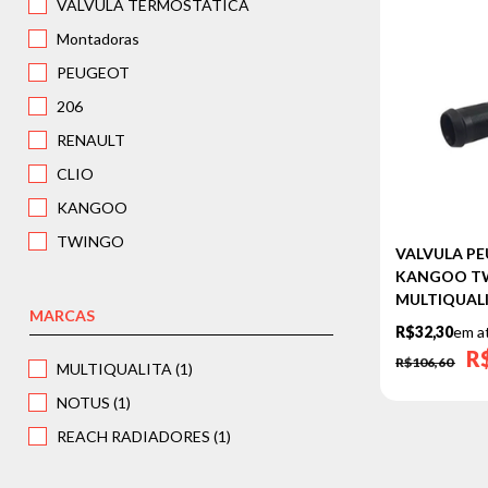
VALVULA TERMOSTATICA
Montadoras
PEUGEOT
206
RENAULT
CLIO
KANGOO
TWINGO
VALVULA PE
KANGOO TWIN
MULTIQUAL
MARCAS
R$32,30
em a
R
R$106,60
MULTIQUALITA (1)
NOTUS (1)
REACH RADIADORES (1)