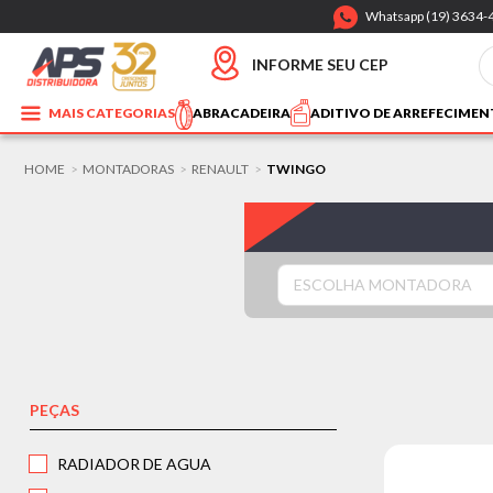
Whatsapp (19) 3634-
INFORME SEU CEP
MAIS CATEGORIAS
ABRACADEIRA
ADITIVO DE ARREFECIME
HOME
MONTADORAS
RENAULT
TWINGO
>
>
>
ESCOLHA MONTADORA
PEÇAS
RADIADOR DE AGUA