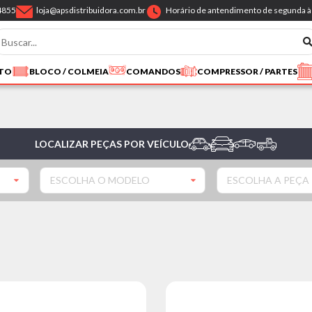
4855
loja@apsdistribuidora.com.br
Horário de antendimento de segunda à 
NTO
BLOCO / COLMEIA
COMANDOS
COMPRESSOR / PARTES
LOCALIZAR PEÇAS POR VEÍCULO
ESCOLHA O MODELO
ESCOLHA A PEÇA