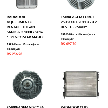
RADIADOR
EMBREAGEM FORD F-
AQUECIMENTO
250 2000 a 2011 3.9 4.2
RENAULT LOGAN
BEST GERMANY
SANDERO 2008 a 2016
R$165,90
em até
3x sem juros
1.0 1.6 COM AR MAHLE
R$547,47
R$
497,70
R$85,66
em até
3x sem juros
R$282,68
R$
256,98
RADIADOR CLIO
EMBREAGEM VISCOSA