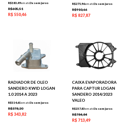
R$183,49
em até
3x sem juros
R$275,96
em até
3x sem juros
R$605,51
R$910,66
R$
550,46
R$
827,87
RADIADOR DE OLEO
CAIXA EVAPORADORA
SANDERO KWID LOGAN
PARA CAPTUR LOGAN
1.0 2014 A 2023
SANDERO 2014/2023
VALEO
R$114,61
em até
3x sem juros
R$378,20
R$237,83
em até
3x sem juros
R$
343,82
R$784,84
R$
713,49