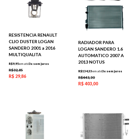
RESISTENCIA RENAULT
CLIO DUSTER LOGAN
RADIADOR PARA
SANDERO 2001 a 2016
LOGAN SANDERO 1.6
MULTIQUALITA
AUTOMATICO 2007 A
2013 NOTUS
R$9,95
em até
3x sem juros
R$32,85
R$134,33
em até
3x sem juros
R$
29,86
R$443,30
R$
403,00