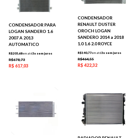
CONDENSADOR
RENAULT DUSTER
CONDENSADOR PARA
OROCH LOGAN
LOGAN SANDERO 1.6
SANDERO 2014 a 2018
2007 A 2013
1.0 1.6 2.0 ROYCE
AUTOMATICO
R$140,77
em até
3x sem juros
R$205,68
em até
3x sem juros
R$464,55
R$678,73
R$
422,32
R$
617,03
RADIADOR RENAULT