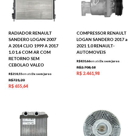
RADIADOR RENAULT
COMPRESSOR RENAULT
SANDERO LOGAN 2007
LOGAN SANDERO 2017 a
A 2014 CLIO 1999 A 2017
2021 1.0 RENAULT-
1.0 1.6 COM AR COM
AUTOMOVEIS
RETORNO SEM
R$820,66
em até
3x sem juros
CEBOLAO VALEO
R$2.708,18
R$
2.461,98
R$218,55
em até
3x sem juros
R$721,20
R$
655,64