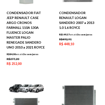
CONDENSADOR FIAT
CONDENSADOR
JEEP RENAULT CASE
RENAULT LOGAN
ARGO CRONOS
SANDERO 2007 a 2013
FARMALL 110A 130A
1.0 1.6 ROYCE
FLUENCE LOGAN
R$149,37
em até
3x sem juros
MASTER PALIO
R$492,91
RENEGADE SANDERO
R$
448,10
UNO 2010 a 2021 ROYCE
R$84,00
em até
3x sem juros
R$277,20
R$
252,00