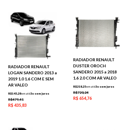
RADIADOR RENAULT
DUSTER OROCH
RADIADOR RENAULT
SANDERO 2015 a 2018
LOGAN SANDERO 2013 a
1.6 2.0 COM AR VALEO
2019 1.0 1.6 COM E SEM
AR VALEO
R$218,25
em até
3x sem juros
R$720,24
R$145,28
em até
3x sem juros
R$
654,76
R$479,41
R$
435,83