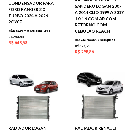
CONDENSADOR PARA
SANDERO LOGAN 2007
FORD RANGER 2.0
A 2014 CLIO 1999 A 2017
TURBO 2024 A 2026
1.0 1.6 COM AR COM
ROYCE
RETORNO COM
CEBOLAO REACH
R$216,19
em até
3x sem juros
R$713,44
R$99,62
em até
3x sem juros
R$
648,58
R$328,75
R$
298,86
RADIADOR LOGAN
RADIADOR RENAULT