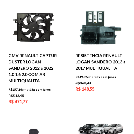
GMV RENAULT CAPTUR
RESISTENCIA RENAULT
DUSTER LOGAN
LOGAN SANDERO 2013 a
SANDERO 2012 a 2022
2017 MULTIQUALITA
1.0 1.6 2.0 COM AR
R$49,52
em até
3x sem juros
MULTIQUALITA
R$163,41
R$
148,55
R$157,26
em até
3x sem juros
R$518,95
R$
471,77