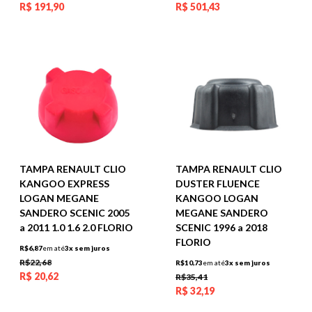
R$
191,90
R$
501,43
TAMPA RENAULT CLIO
TAMPA RENAULT CLIO
KANGOO EXPRESS
DUSTER FLUENCE
LOGAN MEGANE
KANGOO LOGAN
SANDERO SCENIC 2005
MEGANE SANDERO
a 2011 1.0 1.6 2.0 FLORIO
SCENIC 1996 a 2018
FLORIO
R$6,87
em até
3x sem juros
R$22,68
R$10,73
em até
3x sem juros
R$
20,62
R$35,41
R$
32,19