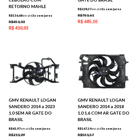
RETORNO MAHLE
R$228,37
em até
3x sem juros
R$753,61
R$136,68
em até
3x sem juros
R$
685,10
R$451,03
R$
410,03
GMV RENAULT LOGAN
GMV RENAULT LOGAN
SANDERO 2014 a 2023
SANDERO 2014 a 2018
1.0 SEM AR GATE DO
1.0 1.6 COM AR GATE DO
BRASIL
BRASIL
R$63,97
em até
3x sem juros
R$167,14
em até
3x sem juros
R$211,09
R$551,57