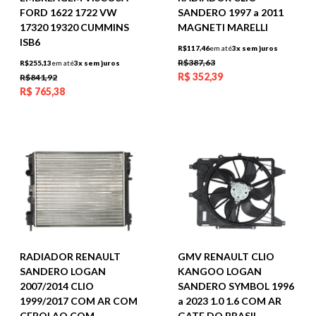
SANDERO 1997 a 2011
FORD 1622 1722 VW
MAGNETI MARELLI
17320 19320 CUMMINS
ISB6
R$117,46
em até
3x sem juros
R$387,63
R$255,13
em até
3x sem juros
R$
352,39
R$841,92
R$
765,38
RADIADOR RENAULT
GMV RENAULT CLIO
SANDERO LOGAN
KANGOO LOGAN
2007/2014 CLIO
SANDERO SYMBOL 1996
1999/2017 COM AR COM
a 2023 1.0 1.6 COM AR
CEBOLAO COM
GATE DO BRASIL