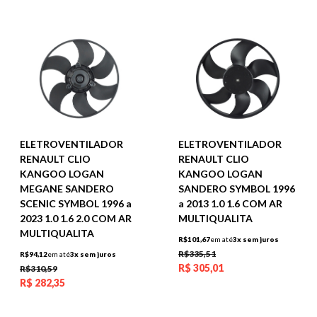
ELETROVENTILADOR
ELETROVENTILADOR
RENAULT CLIO
RENAULT CLIO
KANGOO LOGAN
KANGOO LOGAN
MEGANE SANDERO
SANDERO SYMBOL 1996
SCENIC SYMBOL 1996 a
a 2013 1.0 1.6 COM AR
2023 1.0 1.6 2.0 COM AR
MULTIQUALITA
MULTIQUALITA
R$101,67
em até
3x sem juros
R$335,51
R$94,12
em até
3x sem juros
R$
305,01
R$310,59
R$
282,35