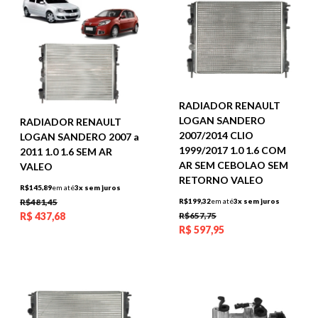
RADIADOR RENAULT
LOGAN SANDERO
RADIADOR RENAULT
2007/2014 CLIO
LOGAN SANDERO 2007 a
1999/2017 1.0 1.6 COM
2011 1.0 1.6 SEM AR
AR SEM CEBOLAO SEM
VALEO
RETORNO VALEO
R$145,89
em até
3x sem juros
R$199,32
em até
3x sem juros
R$481,45
R$657,75
R$
437,68
R$
597,95