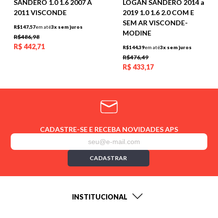
SANDERO 1.0 1.6 2007 A
LOGAN SANDERO 2014 a
2011 VISCONDE
2019 1.0 1.6 2.0 COM E
SEM AR VISCONDE-
R$147,57
em até
3x sem juros
MODINE
R$486,98
R$
442,71
R$144,39
em até
3x sem juros
R$476,49
R$
433,17
CADASTRE-SE E RECEBA NOVIDADES APS
CADASTRAR
INSTITUCIONAL