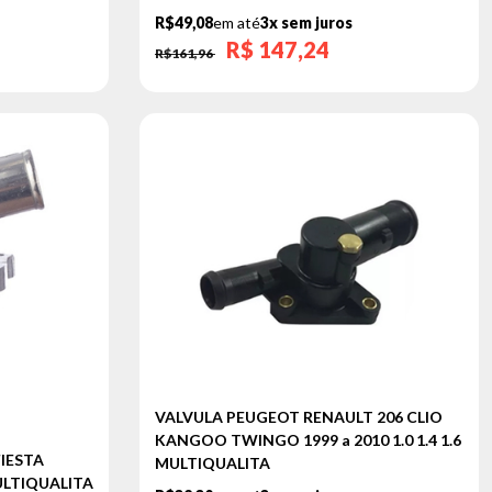
R$49,08
em até
3x sem juros
R$
147,24
R$161,96
VALVULA PEUGEOT RENAULT 206 CLIO
KANGOO TWINGO 1999 a 2010 1.0 1.4 1.6
IESTA
MULTIQUALITA
MULTIQUALITA