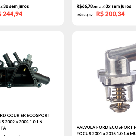
té
3x sem juros
R$66,78
em até
3x sem juros
$
244,94
R$
200,34
R$220,37
ORD COURIER ECOSPORT
 2002 a 2004 1.0 1.6
VALVULA FORD ECOSPORT F
ITA
FOCUS 2004 a 2015 1.0 1.6 