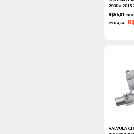
UNO
2000 a 2015
VOLKSWAGEN
R$56,01
em a
R
GOL
R$184,84
FOX
GOLF
JETTA
PASSAT
POLO
SAVEIRO
SPACEFOX
UP
VOYAGE
FORD
COURIER
VALVULA CI