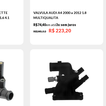
ETTE
VALVULA AUDI A4 2000 a 2012 1.8
.6 4.1
MULTIQUALITA
R$74,40
em até
3x sem juros
R$
223,20
R$245,52