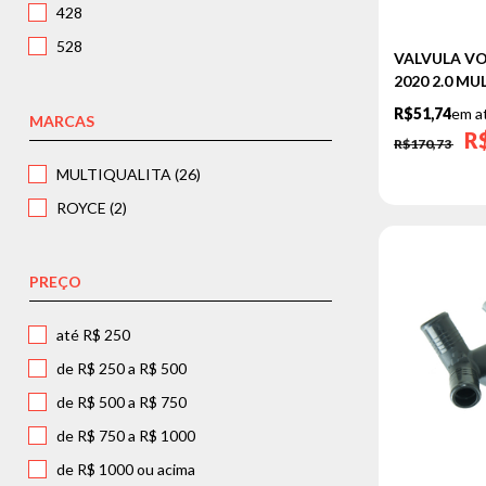
428
528
VALVULA V
X1
2020 2.0 MU
R$51,74
em a
X2
MARCAS
R
R$170,73
X4
MULTIQUALITA (26)
Z4
ROYCE (2)
CITROEN
C3
PREÇO
C4
C5
até R$ 250
DS3
de R$ 250 a R$ 500
DS4
de R$ 500 a R$ 750
XSARA
de R$ 750 a R$ 1000
CHEVROLET
de R$ 1000 ou acima
CHEVETTE