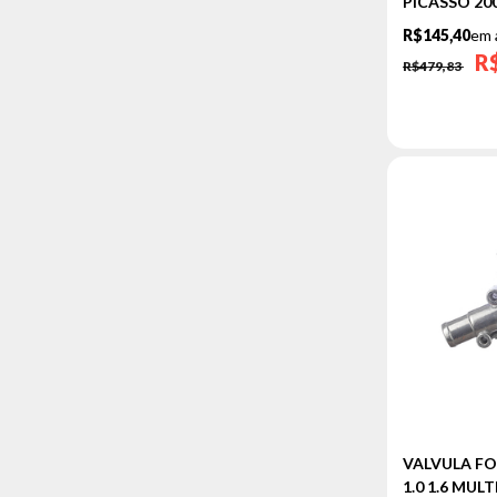
ECOSPORT
PICASSO 200
R$145,40
em 
ESCORT
R
R$479,83
FIESTA
FOCUS
KA
NEW FIESTA
RANGER
JEEP
COMPASS
RENEGADE
KIA
PICANTO
MERCEDES
SPRINTER
VALVULA FO
PEUGEOT
1.0 1.6 MUL