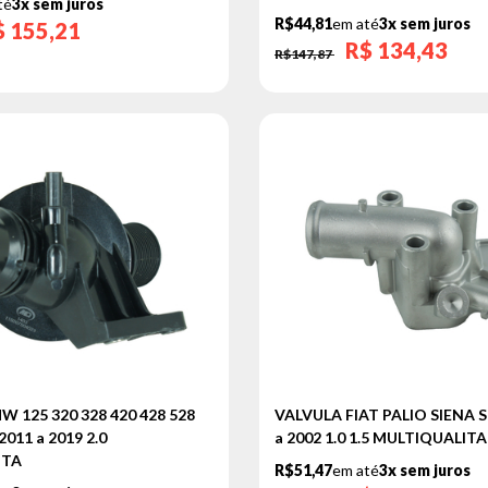
té
3x sem juros
R$44,81
em até
3x sem juros
$
155,21
R$
134,43
R$147,87
 125 320 328 420 428 528
VALVULA FIAT PALIO SIENA 
2011 a 2019 2.0
a 2002 1.0 1.5 MULTIQUALITA
ITA
R$51,47
em até
3x sem juros