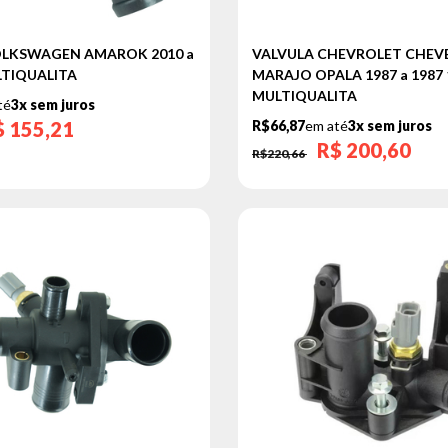
OLKSWAGEN AMAROK 2010 a
VALVULA CHEVROLET CHEV
LTIQUALITA
MARAJO OPALA 1987 a 1987 1
MULTIQUALITA
té
3x sem juros
$
155,21
R$66,87
em até
3x sem juros
R$
200,60
R$220,66