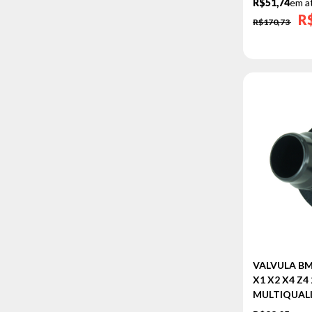
R$51,74
em a
R
R$170,73
VALVULA BMW
X1 X2 X4 Z4 
MULTIQUAL