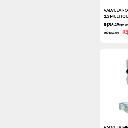
CHEVY
VALVULA FOR
2.3 MULTIQ
CRUZE
R$56,49
em a
MARAJO
R
R$186,41
OPALA
SONIC
FIAT
ARGO
CRONOS
DOBLO
PALIO
SIENA
STRADA
TEMPRA
TORO
VALVULA ME