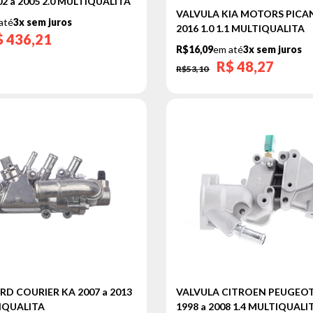
2 a 2005 2.0 MULTIQUALITA
VALVULA KIA MOTORS PICAN
até
3x sem juros
2016 1.0 1.1 MULTIQUALITA
$
436,21
R$16,09
em até
3x sem juros
R$
48,27
R$53,10
RD COURIER KA 2007 a 2013
VALVULA CITROEN PEUGEOT 
TIQUALITA
1998 a 2008 1.4 MULTIQUALI