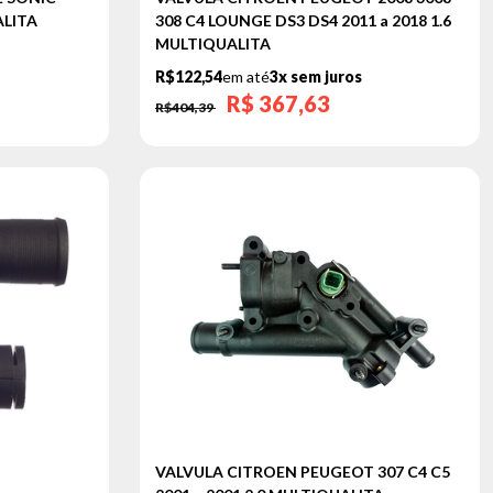
ALITA
308 C4 LOUNGE DS3 DS4 2011 a 2018 1.6
MULTIQUALITA
R$122,54
em até
3x sem juros
R$
367,63
R$404,39
VALVULA CITROEN PEUGEOT 307 C4 C5