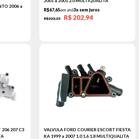
2001 a 2001 2.0 MULTIQUALITA
TO 2006 a
R$67,65
em até
3x sem juros
R$
202,94
R$223,23
206 207 C3
VALVULA FORD COURIER ESCORT FIESTA
TA
KA 1999 a 2007 1.0 1.6 1.8 MULTIQUALITA