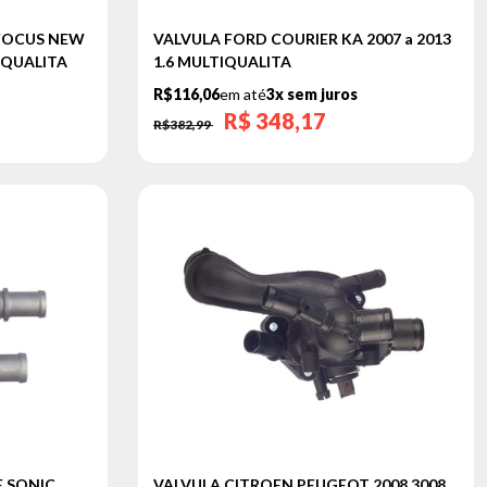
FOCUS NEW
VALVULA FORD COURIER KA 2007 a 2013
TIQUALITA
1.6 MULTIQUALITA
R$116,06
em até
3x sem juros
R$
348,17
R$382,99
 SONIC
VALVULA CITROEN PEUGEOT 2008 3008