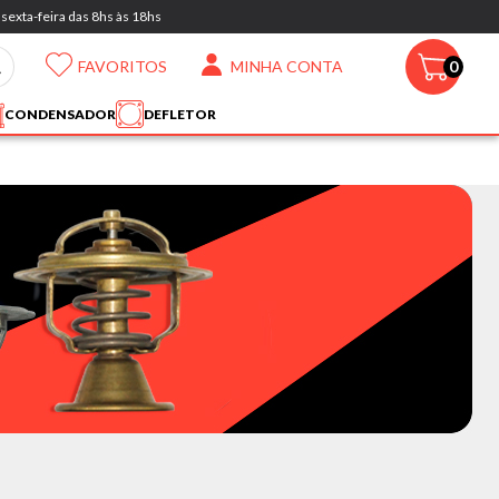
sexta-feira das 8hs às 18hs
FAVORITOS
MINHA CONTA
0
CONDENSADOR
DEFLETOR