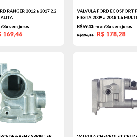
D RANGER 2012 a 2017 2.2
VALVULA FORD ECOSPORT 
UALITA
FIESTA 2009 a 2018 1.6 MUL
té
3x sem juros
R$59,43
em até
3x sem juros
$
169,46
R$
178,28
R$196,11
RCEDES-BENZ SPRINTER
VALVULA CHEVROLET CRUZE