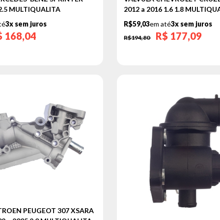
 2.5 MULTIQUALITA
2012 a 2016 1.6 1.8 MULTIQU
té
3x sem juros
R$59,03
em até
3x sem juros
$
168,04
R$
177,09
R$194,80
TROEN PEUGEOT 307 XSARA