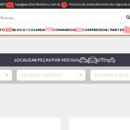
4855
loja@apsdistribuidora.com.br
Horário de antendimento de segunda à 
NTO
BLOCO / COLMEIA
COMANDOS
COMPRESSOR / PARTES
LOCALIZAR PEÇAS POR VEÍCULO
ESCOLHA O MODELO
ESCOLHA A PEÇA