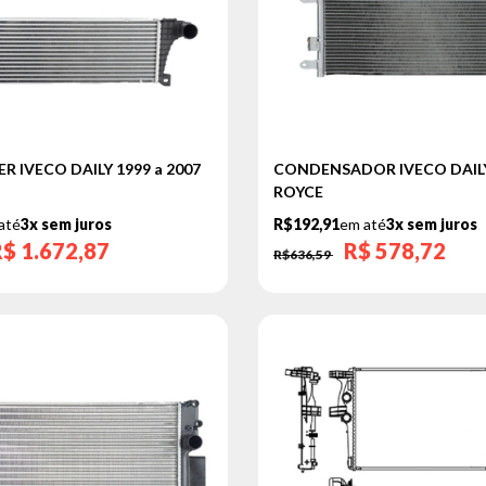
CONDENSADOR IVECO DAILY 
 IVECO DAILY 1999 a 2007
ROYCE
R$192,91
em até
3x sem juros
até
3x sem juros
R$
578,72
R$
1.672,87
R$636,59