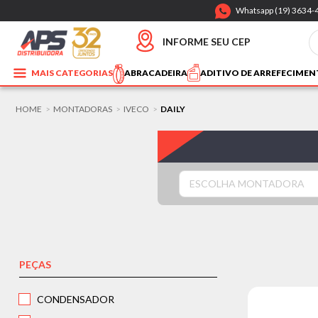
Whatsapp (19) 3634-
INFORME SEU CEP
MAIS CATEGORIAS
ABRACADEIRA
ADITIVO DE ARREFECIME
HOME
MONTADORAS
IVECO
DAILY
>
>
>
ESCOLHA MONTADORA
PEÇAS
CONDENSADOR