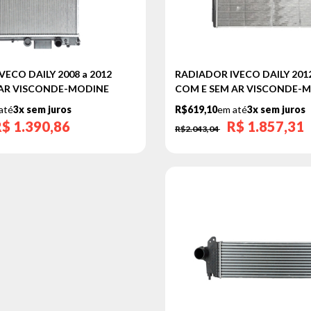
ECO DAILY 2008 a 2012
RADIADOR IVECO DAILY 2012
 AR VISCONDE-MODINE
COM E SEM AR VISCONDE-
até
3x sem juros
R$619,10
em até
3x sem juros
R$
1.390,86
R$
1.857,31
R$2.043,04