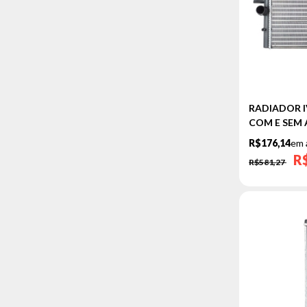
RADIADOR IV
COM E SEM 
R$176,14
em 
R
R$581,27