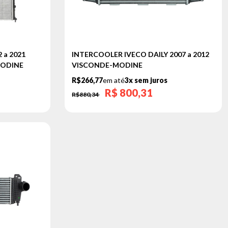
 a 2021
INTERCOOLER IVECO DAILY 2007 a 2012
MODINE
VISCONDE-MODINE
R$266,77
em até
3x sem juros
R$
800,31
R$880,34