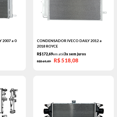
2007 a 0
CONDENSADOR IVECO DAILY 2012 a
2018 ROYCE
R$172,69
em até
3x sem juros
R$
518,08
R$569,89