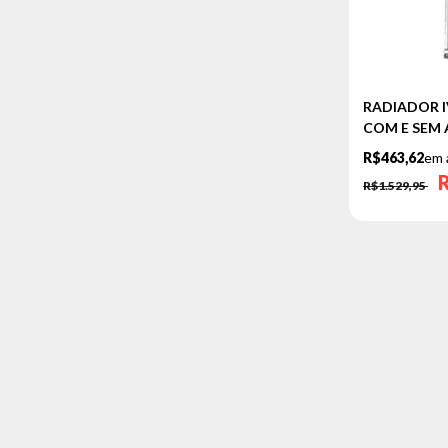
RADIADOR IV
COM E SEM
R$463,62
em 
R$1.529,95