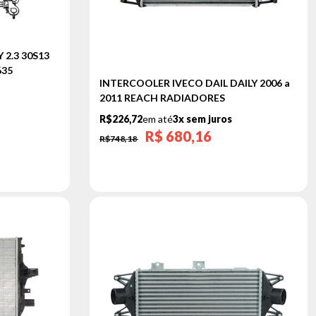
 2.3 30S13
635
INTERCOOLER IVECO DAIL DAILY 2006 a
2011 REACH RADIADORES
R$226,72
em até
3x sem juros
R$
680,16
R$748,18