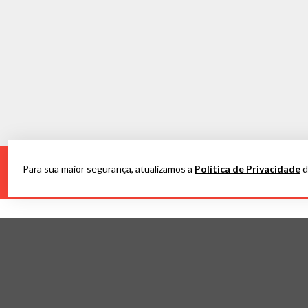
Para sua maior segurança, atualizamos a
Política de Privacidade
d
CADASTRE-SE E RECEBA NOVI
INSTITUCIONAL
DÚVIDAS
Quem Somos
Este site é seguro?
Política de Privacidade
Entregas
Pagamento
Trocas e Devoluções