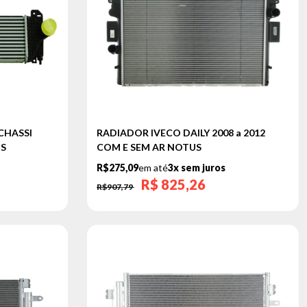
CHASSI
RADIADOR IVECO DAILY 2008 a 2012
US
COM E SEM AR NOTUS
R$275,09
em até
3x sem juros
R$
825,26
R$907,79