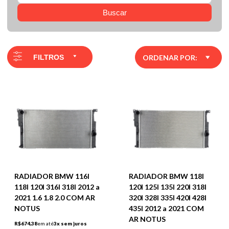
Buscar
FILTROS
ORDENAR POR:
RADIADOR BMW 116I
RADIADOR BMW 118I
118I 120I 316I 318I 2012 a
120I 125I 135I 220I 318I
2021 1.6 1.8 2.0 COM AR
320I 328I 335I 420I 428I
NOTUS
435I 2012 a 2021 COM
AR NOTUS
R$674,38
em até
3x sem juros