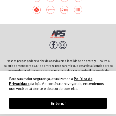
Nossos preços podem variar de acordo com a localidade de entrega. Realize o
cálculo de frete para o CEP de entrega para garantir que está visualizando o preço
correto dos produtos para entrega na sua região. Em caso de divergência de
preços entre diferentes páginas do site, prevalecerá sempre o preço do produto
Para sua maior segurança, atualizamos a
Política de
no carrinho de compras. Rodovia SP-342, Parque Residencial Jardim São Domingos |
Privacidade
da loja. Ao continuar navegando, entendemos
13874-243-São João da Boa Vista-SP | CNPJ: 01.910.513/0001-00
que você está ciente e de acordo com elas.
Tecnologia
Entendi