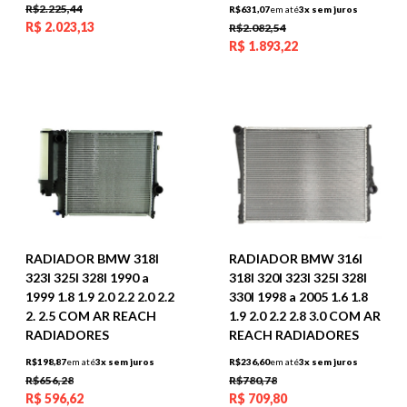
R$2.225,44
R$631,07
em até
3x sem juros
R$
2.023,13
R$2.082,54
R$
1.893,22
RADIADOR BMW 318I
RADIADOR BMW 316I
323I 325I 328I 1990 a
318I 320I 323I 325I 328I
1999 1.8 1.9 2.0 2.2 2.0 2.2
330I 1998 a 2005 1.6 1.8
2. 2.5 COM AR REACH
1.9 2.0 2.2 2.8 3.0 COM AR
RADIADORES
REACH RADIADORES
R$198,87
em até
3x sem juros
R$236,60
em até
3x sem juros
R$656,28
R$780,78
R$
596,62
R$
709,80