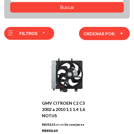
Buscar
FILTROS
ORDENAR POR:
GMV CITROEN C2 C3
2002 a 2010 1.1 1.4 1.6
NOTUS
R$252,31
em até
3x sem juros
R$832,63