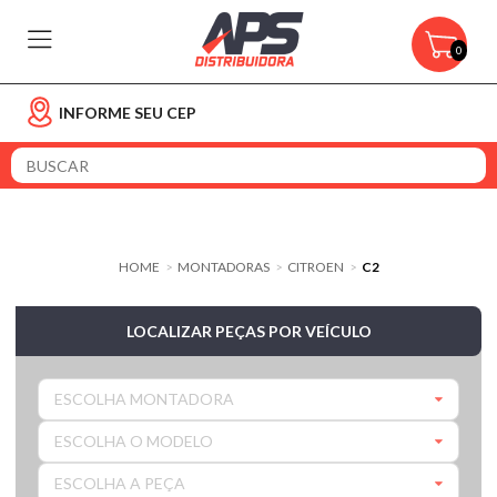
0
INFORME SEU CEP
HOME
MONTADORAS
CITROEN
C2
>
>
>
LOCALIZAR PEÇAS POR VEÍCULO
ESCOLHA MONTADORA
ESCOLHA O MODELO
ESCOLHA A PEÇA