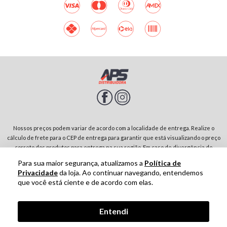
Nossos preços podem variar de acordo com a localidade de entrega. Realize o
cálculo de frete para o CEP de entrega para garantir que está visualizando o preço
correto dos produtos para entrega na sua região. Em caso de divergência de
preços entre diferentes páginas do site, prevalecerá sempre o preço do produto
Para sua maior segurança, atualizamos a
Política de
no carrinho de compras. Rodovia SP-342, Parque Residencial Jardim São Domingos |
Privacidade
da loja. Ao continuar navegando, entendemos
13874-243-São João da Boa Vista-SP | CNPJ: 01.910.513/0001-00
que você está ciente e de acordo com elas.
Tecnologia
Entendi