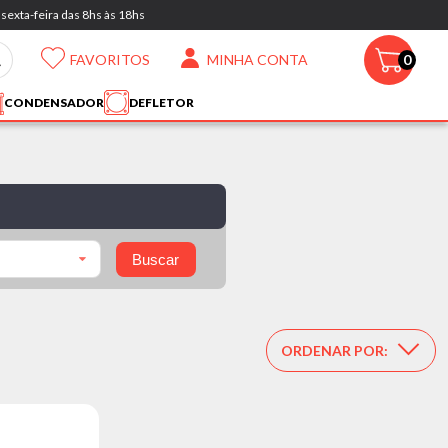
sexta-feira das 8hs às 18hs
FAVORITOS
MINHA CONTA
0
CONDENSADOR
DEFLETOR
Buscar
ORDENAR POR: