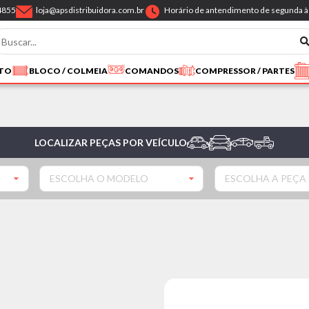
4855
loja@apsdistribuidora.com.br
Horário de antendimento de segunda à 
NTO
BLOCO / COLMEIA
COMANDOS
COMPRESSOR / PARTES
LOCALIZAR PEÇAS POR VEÍCULO
ESCOLHA O MODELO
ESCOLHA A PEÇA