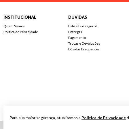
INSTITUCIONAL
DÚVIDAS
Quem Somos
Este site é seguro?
Política de Privacidade
Entregas
Pagamento
Trocas e Devoluções
Dúvidas Frequentes
Para sua maior segurança, atualizamos a
Política de Privacidade
d
Nossos preços podem variar de acordo com a localidade de entrega. Realiz