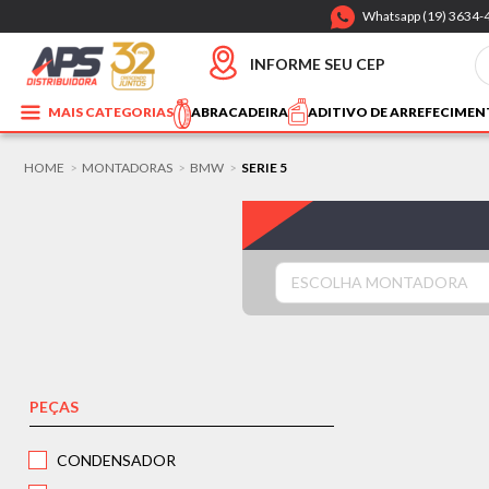
Whatsapp (19) 3634-
INFORME SEU CEP
MAIS CATEGORIAS
ABRACADEIRA
ADITIVO DE ARREFECIME
HOME
MONTADORAS
BMW
SERIE 5
>
>
>
ESCOLHA MONTADORA
PEÇAS
CONDENSADOR