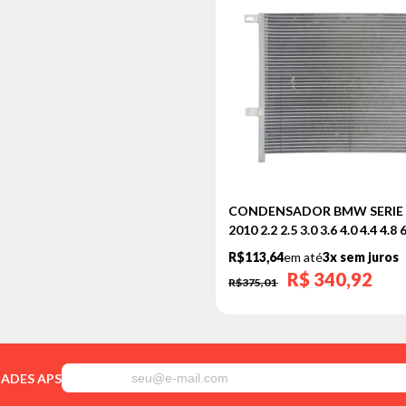
CONDENSADOR BMW SERIE 5 
2010 2.2 2.5 3.0 3.6 4.0 4.4 4.8
R$113,64
em até
3x sem juros
R$
340,92
R$375,01
DADES APS