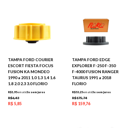
TAMPA FORD COURIER
TAMPA FORD EDGE
ESCORT FIESTA FOCUS
EXPLORER F-250 F-350
FUSION KA MONDEO
F-4000 FUSION RANGER
1990 a 2011 1.0 1.3 1.4 1.6
TAURUS 1991 a 2018
1.8 2.0 2.3 3.0 FLORIO
FLORIO
R$1,95
em até
3x sem juros
R$53,25
em até
3x sem juros
R$6,43
R$175,74
R$
5,85
R$
159,76