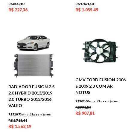
R$800,10
R$1.161,04
R$
727,36
R$
1.055,49
GMV FORD FUSION 2006
a 2009 2.3 COM AR
RADIADOR FUSION 2.5
NOTUS
2.0 HYBRID 2013/2019
2.0 TURBO 2013/2016
R$302,60
em até
3x sem juros
VALEO
R$998,59
R$
907,81
R$520,73
em até
3x sem juros
R$1.718,41
R$
1.562,19