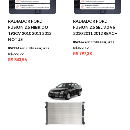
RADIADOR FORD
RADIADOR FORD
FUSION 2.5 HIBRIDO
FUSION 2.5 SEL 3.0 V6
193CV 2010 2011 2012
2010 2011 2012 REACH
NOTUS
R$265,79
em até
3x sem juros
R$877,12
R$281,19
em até
3x sem juros
R$
797,38
R$927,92
R$
843,56