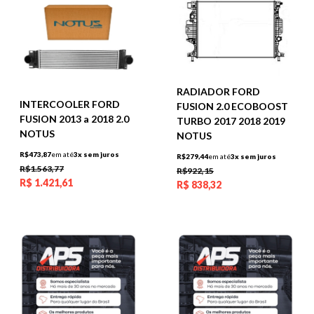
RADIADOR FORD
INTERCOOLER FORD
FUSION 2.0 ECOBOOST
FUSION 2013 a 2018 2.0
TURBO 2017 2018 2019
NOTUS
NOTUS
R$473,87
em até
3x sem juros
R$279,44
em até
3x sem juros
R$1.563,77
R$922,15
R$
1.421,61
R$
838,32