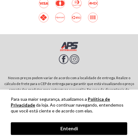
Nossos preços podem variar de acordo com a localidade de entrega. Realize o
cálculo de frete para o CEP de entrega para garantir que está visualizando o preço
correto dos produtos para entrega na sua região. Em caso de divergência de
preços entre diferentes páginas do site, prevalecerá sempre o preço do produto
Para sua maior segurança, atualizamos a
Política de
no carrinho de compras. Rodovia SP-342, Parque Residencial Jardim São Domingos |
Privacidade
da loja. Ao continuar navegando, entendemos
13874-243-São João da Boa Vista-SP | CNPJ: 01.910.513/0001-00
que você está ciente e de acordo com elas.
Tecnologia
Entendi