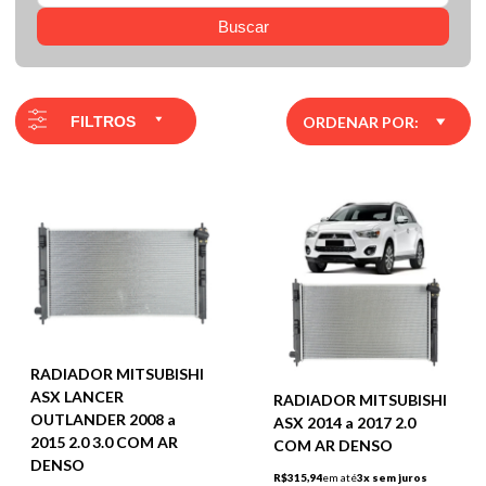
Buscar
FILTROS
ORDENAR POR:
RADIADOR MITSUBISHI
ASX LANCER
RADIADOR MITSUBISHI
OUTLANDER 2008 a
ASX 2014 a 2017 2.0
2015 2.0 3.0 COM AR
COM AR DENSO
DENSO
R$315,94
em até
3x sem juros