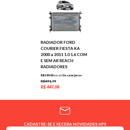
RADIADOR FORD
COURIER FIESTA KA
2000 a 2011 1.0 1.6 COM
E SEM AR REACH
RADIADORES
R$149,03
em até
3x sem juros
R$491,79
R$
447,08
CADASTRE-SE E RECEBA NOVIDADES APS