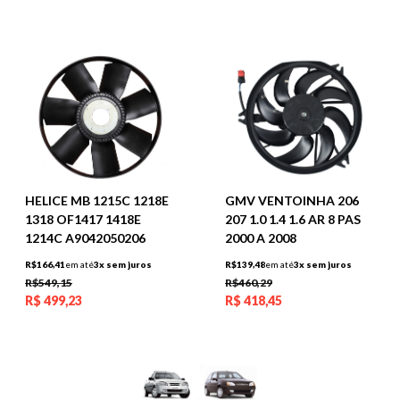
HELICE MB 1215C 1218E
GMV VENTOINHA 206
1318 OF1417 1418E
207 1.0 1.4 1.6 AR 8 PAS
1214C A9042050206
2000 A 2008
R$166,41
em até
3x sem juros
R$139,48
em até
3x sem juros
R$549,15
R$460,29
R$
499,23
R$
418,45