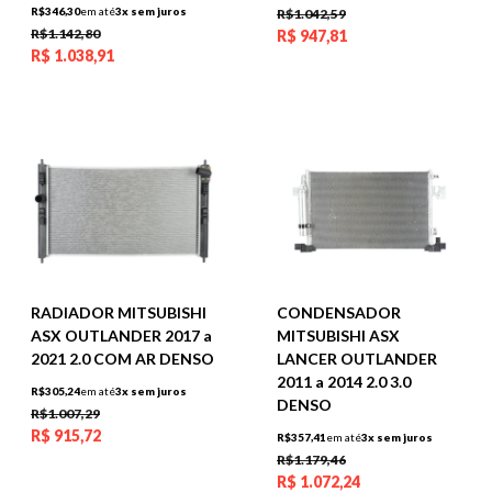
R$346,30
em até
3x sem juros
R$1.042,59
R$1.142,80
R$
947,81
R$
1.038,91
RADIADOR MITSUBISHI
CONDENSADOR
ASX OUTLANDER 2017 a
MITSUBISHI ASX
2021 2.0 COM AR DENSO
LANCER OUTLANDER
2011 a 2014 2.0 3.0
R$305,24
em até
3x sem juros
DENSO
R$1.007,29
R$
915,72
R$357,41
em até
3x sem juros
R$1.179,46
R$
1.072,24