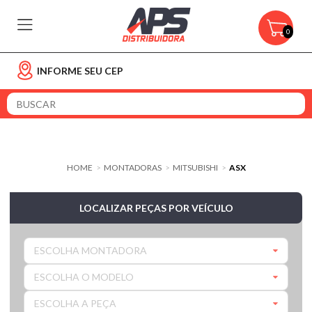
0
INFORME SEU CEP
HOME
MONTADORAS
MITSUBISHI
ASX
>
>
>
LOCALIZAR PEÇAS POR VEÍCULO
ESCOLHA MONTADORA
ESCOLHA O MODELO
ESCOLHA A PEÇA