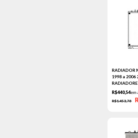
RADIADOR M
1998 a 2006
RADIADORE
R$440,54
em 
R$1.453,78