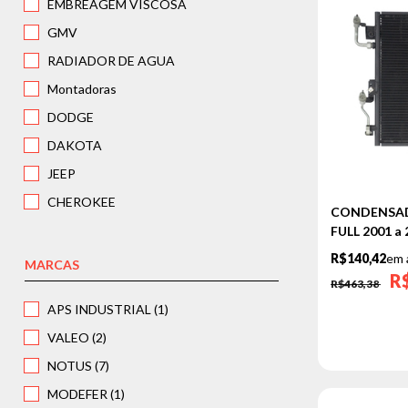
EMBREAGEM VISCOSA
GMV
RADIADOR DE AGUA
Montadoras
DODGE
DAKOTA
JEEP
CHEROKEE
CONDENSAD
MITSUBISHI
FULL 2001 a
R$140,42
em 
L 200 TRITON
MARCAS
R
R$463,38
PAJERO
APS INDUSTRIAL (1)
VALEO (2)
NOTUS (7)
MODEFER (1)