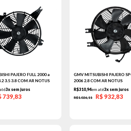
ISHI PAJERO FULL 2000 a
GMV MITSUBISHI PAJERO SP
 3.2 3.5 3.8 COM AR NOTUS
2006 2.8 COM AR NOTUS
até
3x sem juros
R$310,94
em até
3x sem juros
$
739,83
R$
932,83
R$1.026,11