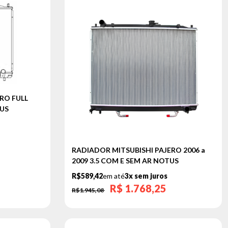
RO FULL
TUS
RADIADOR MITSUBISHI PAJERO 2006 a
2009 3.5 COM E SEM AR NOTUS
R$589,42
em até
3x sem juros
R$
1.768,25
R$1.945,08