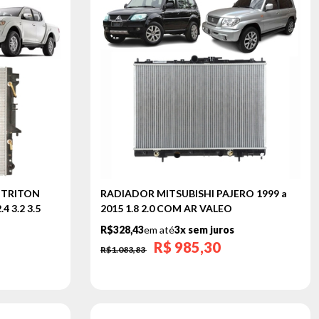
 TRITON
RADIADOR MITSUBISHI PAJERO 1999 a
4 3.2 3.5
2015 1.8 2.0 COM AR VALEO
R$328,43
em até
3x sem juros
R$
985,30
R$1.083,83