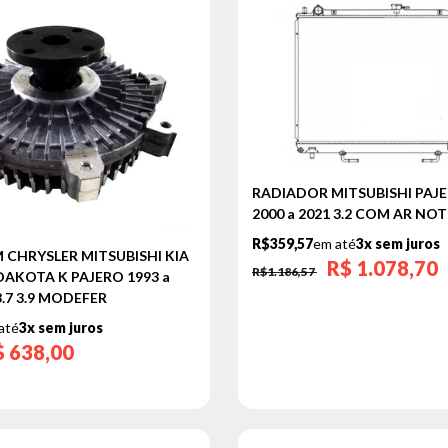
RADIADOR MITSUBISHI PAJE
2000 a 2021 3.2 COM AR NO
R$359,57
em até
3x sem juros
CHRYSLER MITSUBISHI KIA
R$
1.078,70
R$1.186,57
AKOTA K PAJERO 1993 a
 3.7 3.9 MODEFER
até
3x sem juros
$
638,00