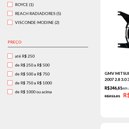
ROYCE (1)
REACH RADIADORES (5)
VISCONDE-MODINE (2)
PREÇO
até R$ 250
de R$ 250 a R$ 500
GMV MITSUB
de R$ 500 a R$ 750
2007 2.8 3.0
de R$ 750 a R$ 1000
R$246,61
em 
de R$ 1000 ou acima
R
R$813,81