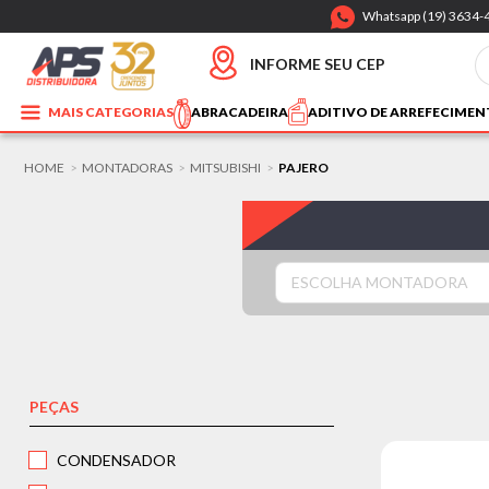
Whatsapp (19) 3634-
INFORME SEU CEP
MAIS CATEGORIAS
ABRACADEIRA
ADITIVO DE ARREFECIME
HOME
MONTADORAS
MITSUBISHI
PAJERO
>
>
>
ESCOLHA MONTADORA
PEÇAS
CONDENSADOR