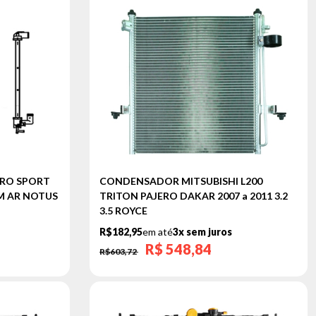
ERO SPORT
CONDENSADOR MITSUBISHI L200
SEM AR NOTUS
TRITON PAJERO DAKAR 2007 a 2011 3.2
3.5 ROYCE
R$182,95
em até
3x sem juros
R$
548,84
R$603,72