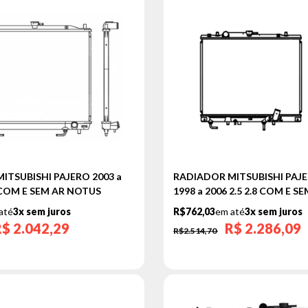
ITSUBISHI PAJERO 2003 a
RADIADOR MITSUBISHI PAJ
8 COM E SEM AR NOTUS
1998 a 2006 2.5 2.8 COM E 
até
3x sem juros
R$762,03
em até
3x sem juros
R$
2.042,29
R$
2.286,09
R$2.514,70