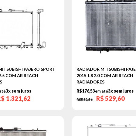
ITSUBISHI PAJERO SPORT
RADIADOR MITSUBISHI PAJE
 2.5 COM AR REACH
2015 1.8 2.0 COM AR REACH
S
RADIADORES
até
3x sem juros
R$176,53
em até
3x sem juros
R$
1.321,62
R$
529,60
R$582,56