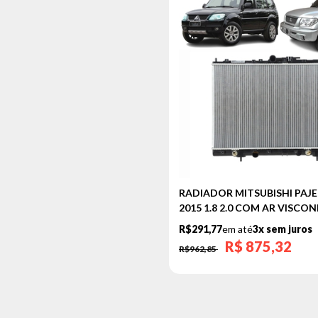
RADIADOR MITSUBISHI PAJE
2015 1.8 2.0 COM AR VISC
R$291,77
em até
3x sem juros
R$
875,32
R$962,85