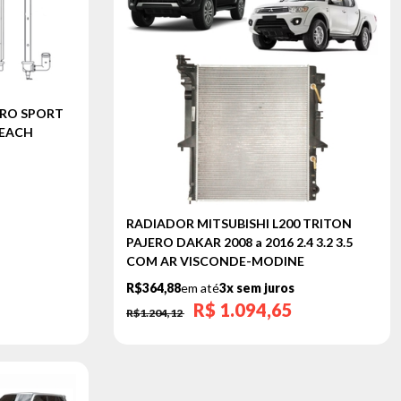
ERO SPORT
 REACH
RADIADOR MITSUBISHI L200 TRITON
PAJERO DAKAR 2008 a 2016 2.4 3.2 3.5
COM AR VISCONDE-MODINE
R$364,88
em até
3x sem juros
R$
1.094,65
R$1.204,12