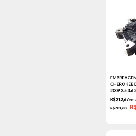
EMBREAGEM 
CHEROKEE D
2009 2.5 3.6
R$212,67
em 
R
R$701,80