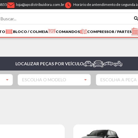
4855
loja@apsdistribuidora.com.br
Horário de antendimento de segunda à 
NTO
BLOCO / COLMEIA
COMANDOS
COMPRESSOR / PARTES
LOCALIZAR PEÇAS POR VEÍCULO
ESCOLHA O MODELO
ESCOLHA A PEÇA