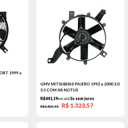
ORT 1999 a
GMV MITSUBISHI PAJERO 1992 a 2000 3.0
3.5 COM AR NOTUS
R$441,19
em até
3x sem juros
R$
1.323,57
R$1.455,93