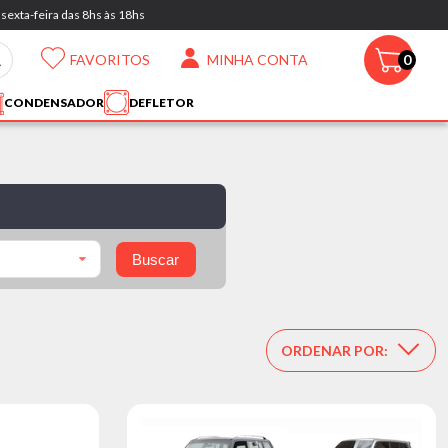
sexta-feira das 8hs às 18hs
FAVORITOS
MINHA CONTA
0
CONDENSADOR
DEFLETOR
Buscar
ORDENAR POR: