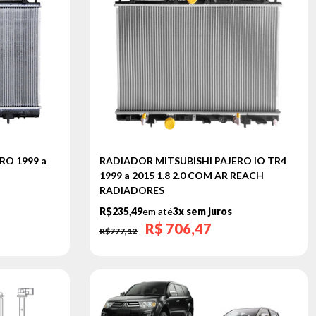
RO 1999 a
RADIADOR MITSUBISHI PAJERO IO TR4
1999 a 2015 1.8 2.0 COM AR REACH
RADIADORES
R$235,49
em até
3x sem juros
R$
706,47
R$777,12