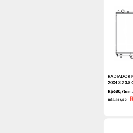
RADIADOR M
2004 3.2 3.
R$680,76
em 
R$2.246,52