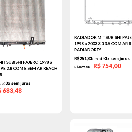
RADIADOR MITSUBISHI PAJ
1998 a 2003 3.0 3.5 COM AR
RADIADORES
R$251,33
em até
3x sem juros
ITSUBISHI PAJERO 1998 a
R$
754,00
R$829,40
5HPE 2.8 COM E SEM AR REACH
S
até
3x sem juros
$
683,48