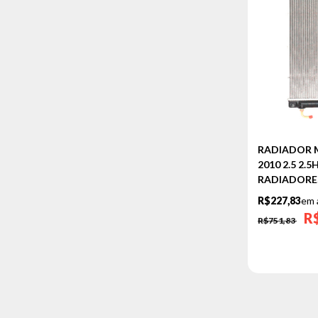
RADIADOR M
2010 2.5 2.
RADIADORE
R$227,83
em 
R
R$751,83