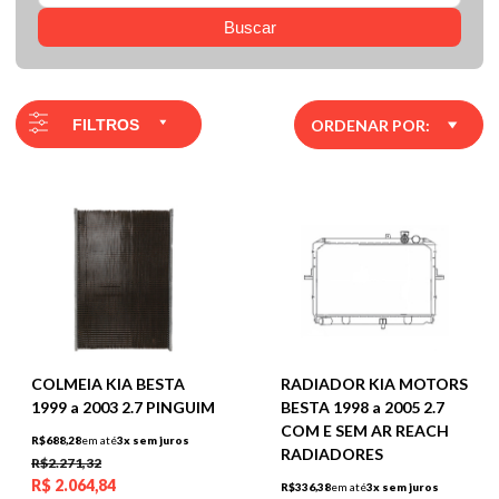
Buscar
FILTROS
ORDENAR POR:
COLMEIA KIA BESTA
RADIADOR KIA MOTORS
1999 a 2003 2.7 PINGUIM
BESTA 1998 a 2005 2.7
COM E SEM AR REACH
R$688,28
em até
3x sem juros
RADIADORES
R$2.271,32
R$
2.064,84
R$336,38
em até
3x sem juros