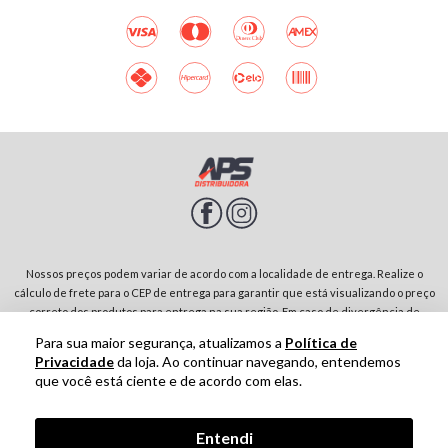
Nossos preços podem variar de acordo com a localidade de entrega. Realize o
cálculo de frete para o CEP de entrega para garantir que está visualizando o preço
correto dos produtos para entrega na sua região. Em caso de divergência de
preços entre diferentes páginas do site, prevalecerá sempre o preço do produto
Para sua maior segurança, atualizamos a
Política de
no carrinho de compras. Rodovia SP-342, Parque Residencial Jardim São Domingos |
Privacidade
da loja. Ao continuar navegando, entendemos
13874-243-São João da Boa Vista-SP | CNPJ: 01.910.513/0001-00
que você está ciente e de acordo com elas.
Tecnologia
Entendi