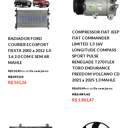
COMPRESSOR FIAT JEEP
FIAT COMMANDER
RADIADOR FORD
LIMITED 1.3 16V
COURIER ECOSPORT
LONGITUDE COMPASS
FIESTA 2002 a 2012 1.0
SPORT PULSE
1.6 2.0 COM E SEM AR
RENEGADE T270 FLEX
MAHLE
TORO ENDURANCE
R$120,45
em até
3x sem juros
FREEDOM VOLCANO CD
R$397,50
2021 a 2025 1.3 MAHLE
R$
361,36
R$620,49
em até
3x sem juros
R$2.047,62
R$
1.861,47