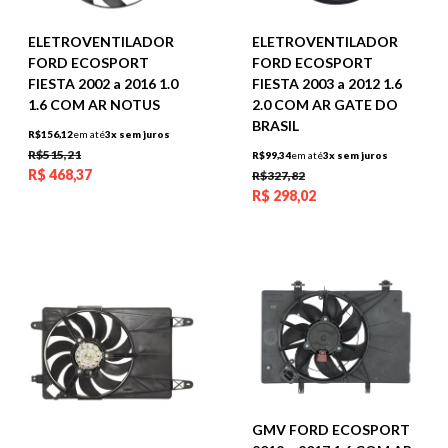
ELETROVENTILADOR
ELETROVENTILADOR
FORD ECOSPORT
FORD ECOSPORT
FIESTA 2002 a 2016 1.0
FIESTA 2003 a 2012 1.6
1.6 COM AR NOTUS
2.0 COM AR GATE DO
BRASIL
R$156,12
em até
3x sem juros
R$515,21
R$99,34
em até
3x sem juros
R$
468,37
R$327,82
R$
298,02
GMV FORD ECOSPORT