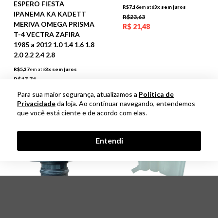
ESPERO FIESTA
R$7,16
em até
3x sem juros
IPANEMA KA KADETT
R$23,63
MERIVA OMEGA PRISMA
R$
21,48
T-4 VECTRA ZAFIRA
1985 a 2012 1.0 1.4 1.6 1.8
2.0 2.2 2.4 2.8
R$5,37
em até
3x sem juros
R$17,71
R$
16,10
Para sua maior segurança, atualizamos a
Política de
Privacidade
da loja. Ao continuar navegando, entendemos
que você está ciente e de acordo com elas.
Entendi
TAMPA FORD LAND
RESERVATORIO FORD
ROVER ECOSPORT
COURIER ECOSPORT