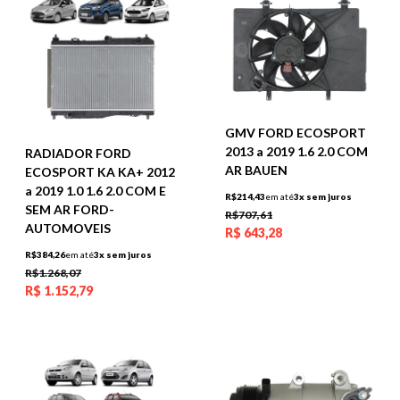
GMV FORD ECOSPORT
2013 a 2019 1.6 2.0 COM
RADIADOR FORD
AR BAUEN
ECOSPORT KA KA+ 2012
a 2019 1.0 1.6 2.0 COM E
R$214,43
em até
3x sem juros
SEM AR FORD-
R$707,61
AUTOMOVEIS
R$
643,28
R$384,26
em até
3x sem juros
R$1.268,07
R$
1.152,79