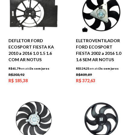
DEFLETOR FORD
ELETROVENTILADOR
ECOSPORT FIESTA KA
FORD ECOSPORT
2010 a 2016 1.0 1.5 1.6
FIESTA 2002 a 2016 1.0
COM AR NOTUS
1.6 SEM AR NOTUS
R$61,79
em até
3x sem juros
R$124,21
em até
3x sem juros
R$203,92
R$409,89
R$
185,38
R$
372,63