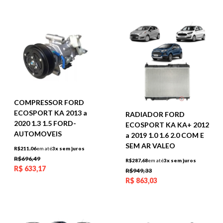
COMPRESSOR FORD
ECOSPORT KA 2013 a
RADIADOR FORD
2020 1.3 1.5 FORD-
ECOSPORT KA KA+ 2012
AUTOMOVEIS
a 2019 1.0 1.6 2.0 COM E
SEM AR VALEO
R$211,06
em até
3x sem juros
R$696,49
R$287,68
em até
3x sem juros
R$
633,17
R$949,33
R$
863,03