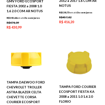
2012 a 2017 1.6 COM AR
GMV FORD ECOSPORT
NOTUS
FIESTA 2002 a 2008 1.0
1.6 2.0 COM AR NOTUS
R$138,73
em até
3x sem juros
R$457,82
R$143,66
em até
3x sem juros
R$
416,20
R$474,09
R$
430,99
TAMPA DAEWOO FORD
TAMPA FORD COURIER
CHEVROLET TROLLER
ECOSPORT FIESTA KA
ASTRA BLAZER CELTA
2008 a 2011 1.0 1.6 2.0
CHEVETTE CORSA
FLORIO
COURIER ECOSPORT