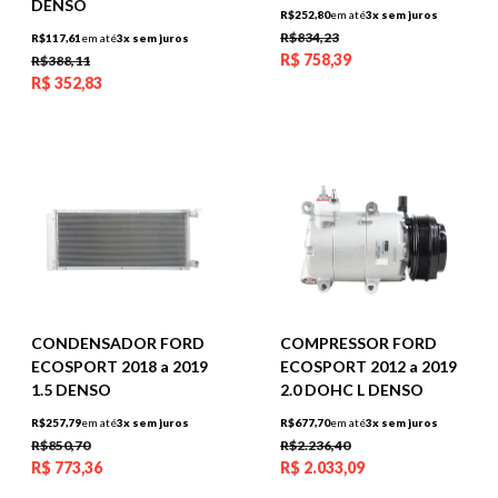
DENSO
R$252,80
em até
3x sem juros
R$834,23
R$117,61
em até
3x sem juros
R$
758,39
R$388,11
R$
352,83
CONDENSADOR FORD
COMPRESSOR FORD
ECOSPORT 2018 a 2019
ECOSPORT 2012 a 2019
1.5 DENSO
2.0 DOHC L DENSO
R$257,79
em até
3x sem juros
R$677,70
em até
3x sem juros
R$850,70
R$2.236,40
R$
773,36
R$
2.033,09