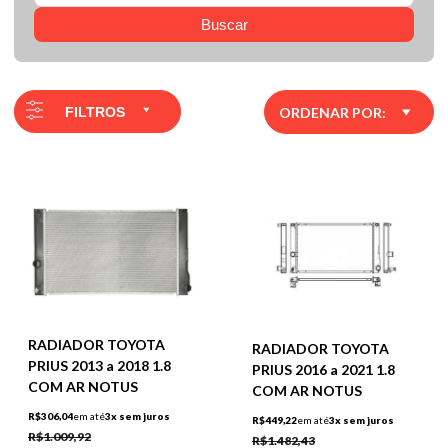
Buscar
FILTROS
ORDENAR POR:
RADIADOR TOYOTA
RADIADOR TOYOTA
PRIUS 2013 a 2018 1.8
PRIUS 2016 a 2021 1.8
COM AR NOTUS
COM AR NOTUS
R$306,04
em até
3x sem juros
R$449,22
em até
3x sem juros
R$1.009,92
R$1.482,43