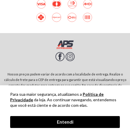
Nossos preços podem variar de acordo com a localidade de entrega. Realize o
cálculo de frete para o CEP de entrega para garantir que está visualizando o preço
correto dos produtos para entrega na sua região. Em caso de divergência de
preços entre diferentes páginas do site, prevalecerá sempre o preço do produto
Para sua maior segurança, atualizamos a
Política de
no carrinho de compras. Rodovia SP-342, Parque Residencial Jardim São Domingos |
Privacidade
da loja. Ao continuar navegando, entendemos
13874-243-São João da Boa Vista-SP | CNPJ: 01.910.513/0001-00
que você está ciente e de acordo com elas.
Tecnologia
Entendi