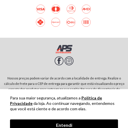
Nossos preços podem variar de acordo com a localidade de entrega. Realize o
cálculo de frete para o CEP de entrega para garantir que está visualizando o preço
correto dos produtos para entrega na sua região. Em caso de divergência de
preços entre diferentes páginas do site, prevalecerá sempre o preço do produto
Para sua maior segurança, atualizamos a
Política de
no carrinho de compras. Rodovia SP-342, Parque Residencial Jardim São Domingos |
Privacidade
da loja. Ao continuar navegando, entendemos
13874-243-São João da Boa Vista-SP | CNPJ: 01.910.513/0001-00
que você está ciente e de acordo com elas.
Tecnologia
Entendi