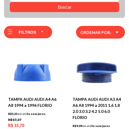
Buscar
FILTROS
ORDENAR POR:
TAMPA AUDI AUDI A4 A6
TAMPA AUDI AUDI A3 A4
A8 1994 a 1996 FLORIO
A6 A8 1994 a 2011 1.6 1.8
2.0 3.0 3.2 4.2 5.0 6.0
R$5,23
em até
3x sem juros
FLORIO
R$17,27
R$
15,70
R$9,09
em até
3x sem juros