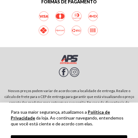
FORMAS DE PAGAMENTO
Nossos preços podem variar de acordo com a localidade de entrega. Realize o
cálculo de frete para o CEP de entrega para garantir que está visualizando o preço
correto dos produtos para entrega na sua região. Em caso de divergência de
preços entre diferentes páginas do site, prevalecerá sempre o preço do produto
Para sua maior segurança, atualizamos a
Política de
no carrinho de compras. Rodovia SP-342, Parque Residencial Jardim São Domingos |
Privacidade
da loja. Ao continuar navegando, entendemos
13874-243-São João da Boa Vista-SP | CNPJ: 01.910.513/0001-00
que você está ciente e de acordo com elas.
Tecnologia