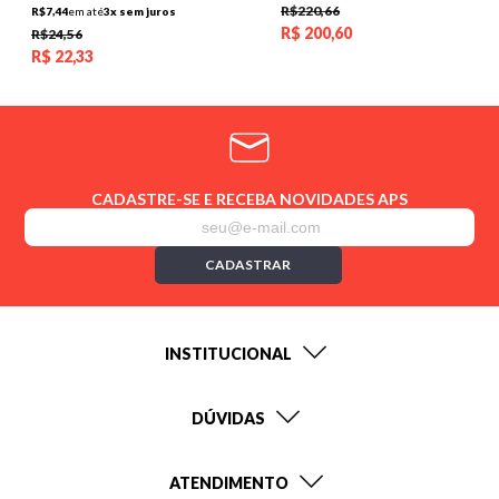
R$220,66
R$7,44
em até
3x sem juros
R$
200,60
R$24,56
R$
22,33
CADASTRE-SE E RECEBA NOVIDADES APS
CADASTRAR
INSTITUCIONAL
DÚVIDAS
ATENDIMENTO