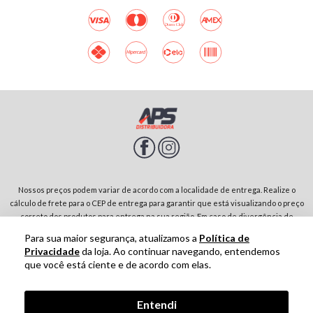
Nossos preços podem variar de acordo com a localidade de entrega. Realize o
cálculo de frete para o CEP de entrega para garantir que está visualizando o preço
correto dos produtos para entrega na sua região. Em caso de divergência de
preços entre diferentes páginas do site, prevalecerá sempre o preço do produto
Para sua maior segurança, atualizamos a
Política de
no carrinho de compras. Rodovia SP-342, Parque Residencial Jardim São Domingos |
Privacidade
da loja. Ao continuar navegando, entendemos
13874-243-São João da Boa Vista-SP | CNPJ: 01.910.513/0001-00
que você está ciente e de acordo com elas.
Tecnologia
Entendi