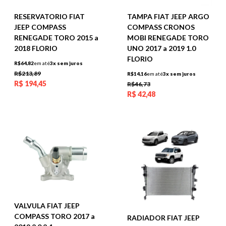
RESERVATORIO FIAT
TAMPA FIAT JEEP ARGO
JEEP COMPASS
COMPASS CRONOS
RENEGADE TORO 2015 a
MOBI RENEGADE TORO
2018 FLORIO
UNO 2017 a 2019 1.0
FLORIO
R$64,82
em até
3x sem juros
R$213,89
R$14,16
em até
3x sem juros
R$
194,45
R$46,73
R$
42,48
VALVULA FIAT JEEP
COMPASS TORO 2017 a
RADIADOR FIAT JEEP