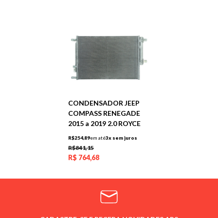
CONDENSADOR JEEP
COMPASS RENEGADE
2015 a 2019 2.0 ROYCE
R$254,89
em até
3x sem juros
R$841,15
R$
764,68