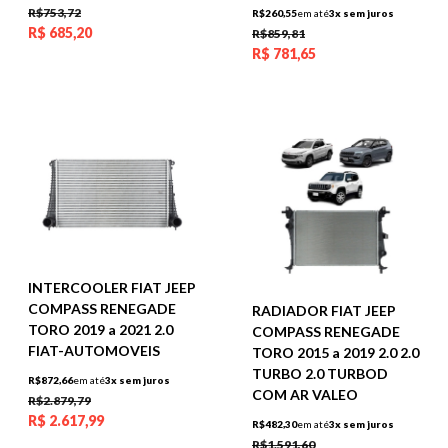
R$753,72
R$260,55
em até
3x sem juros
R$
685,20
R$859,81
R$
781,65
INTERCOOLER FIAT JEEP
COMPASS RENEGADE
RADIADOR FIAT JEEP
TORO 2019 a 2021 2.0
COMPASS RENEGADE
FIAT-AUTOMOVEIS
TORO 2015 a 2019 2.0 2.0
TURBO 2.0 TURBOD
R$872,66
em até
3x sem juros
COM AR VALEO
R$2.879,79
R$
2.617,99
R$482,30
em até
3x sem juros
R$1.591,60