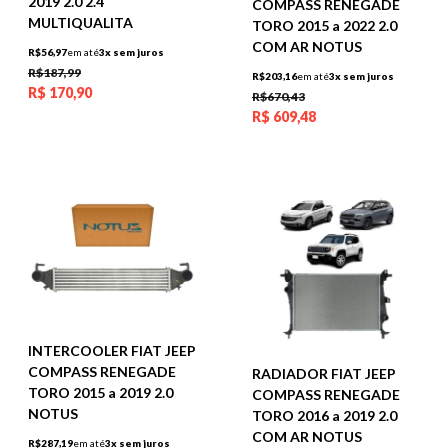
2019 2.0 2.4
COMPASS RENEGADE
MULTIQUALITA
TORO 2015 a 2022 2.0
COM AR NOTUS
R$56,97
em até
3x sem juros
R$187,99
R$203,16
em até
3x sem juros
R$
170,90
R$670,43
R$
609,48
INTERCOOLER FIAT JEEP
COMPASS RENEGADE
RADIADOR FIAT JEEP
TORO 2015 a 2019 2.0
COMPASS RENEGADE
NOTUS
TORO 2016 a 2019 2.0
COM AR NOTUS
R$287,19
em até
3x sem juros