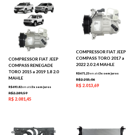
COMPRESSOR FIAT JEEP
COMPASS TORO 2017 a
COMPRESSOR FIAT JEEP
2022 2.0 2.4 MAHLE
COMPASS RENEGADE
TORO 2015 a 2019 1.8 2.0
R$671,23
em até
3x sem juros
MAHLE
R$2.215,06
R$
2.013,69
R$693,82
em até
3x sem juros
R$2.289,59
R$
2.081,45