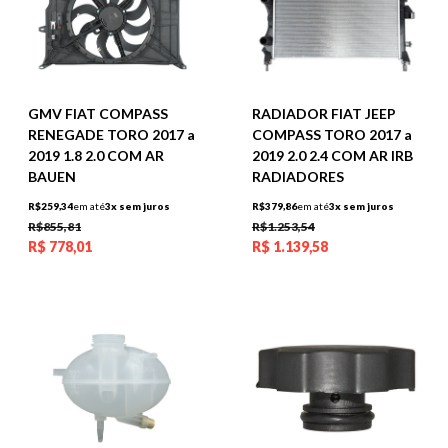
GMV FIAT COMPASS
RADIADOR FIAT JEEP
RENEGADE TORO 2017 a
COMPASS TORO 2017 a
2019 1.8 2.0 COM AR
2019 2.0 2.4 COM AR IRB
BAUEN
RADIADORES
R$259,34
em até
3x sem juros
R$379,86
em até
3x sem juros
R$855,81
R$1.253,54
R$
778,01
R$
1.139,58