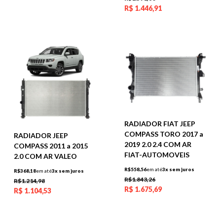
R$
1.446,91
RADIADOR FIAT JEEP
COMPASS TORO 2017 a
RADIADOR JEEP
2019 2.0 2.4 COM AR
COMPASS 2011 a 2015
FIAT-AUTOMOVEIS
2.0 COM AR VALEO
R$558,56
em até
3x sem juros
R$368,18
em até
3x sem juros
R$1.843,26
R$1.214,98
R$
1.675,69
R$
1.104,53