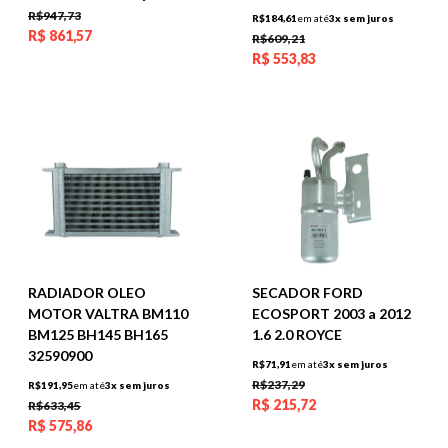
R$947,73
R$184,61
em até
3x sem juros
R$
861,57
R$609,21
R$
553,83
RADIADOR OLEO
SECADOR FORD
MOTOR VALTRA BM110
ECOSPORT 2003 a 2012
BM125 BH145 BH165
1.6 2.0 ROYCE
32590900
R$71,91
em até
3x sem juros
R$237,29
R$191,95
em até
3x sem juros
R$
215,72
R$633,45
R$
575,86