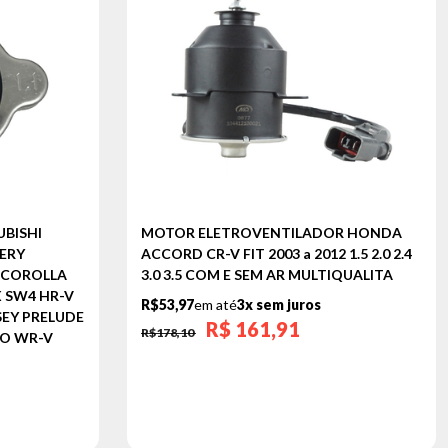
BISHI
MOTOR ELETROVENTILADOR HONDA
ERY
ACCORD CR-V FIT 2003 a 2012 1.5 2.0 2.4
 COROLLA
3.0 3.5 COM E SEM AR MULTIQUALITA
X SW4 HR-V
R$53,97
em até
3x sem juros
SEY PRELUDE
R$
161,91
R$178,10
IO WR-V