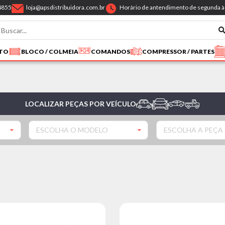
4855
loja@apsdistribuidora.com.br
Horário de antendimento de segunda à 
NTO
BLOCO / COLMEIA
COMANDOS
COMPRESSOR / PARTES
LOCALIZAR PEÇAS POR VEÍCULO
ESCOLHA O MODELO
ESCOLHA A PEÇA