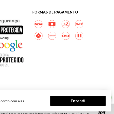
FORMAS DE PAGAMENTO
Entendi
acordo com elas.
Tecnologia
 correto dos produtos para entrega na sua região. Em caso de divergência
gos | 13874-243-São João da Boa Vista-SP | CNPJ: 01.910.513/0001-00