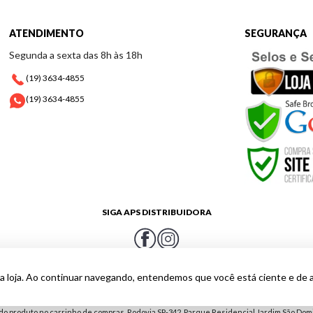
ATENDIMENTO
SEGURANÇA
Segunda a sexta das 8h às 18h
(19) 3634-4855
(19) 3634-4855
SIGA APS DISTRIBUIDORA
a loja. Ao continuar navegando, entendemos que você está ciente e de 
e o cálculo de frete para o CEP de entrega para garantir que está visualizando o preço
do produto no carrinho de compras. Rodovia SP-342, Parque Residencial Jardim São Domin