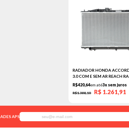
RADIADOR HONDA ACCORD 2
3.0 COM E SEM AR REACH R
R$420,64
em até
3x sem juros
R$
1.261,91
R$1.388,10
DADES APS