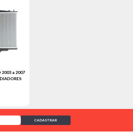
003 a 2007
ADIADORES
CADASTRAR