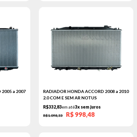
005 a 2007
RADIADOR HONDA ACCORD 2008 a 2010
2.0 COM E SEM AR NOTUS
R$332,83
em até
3x sem juros
R$
998,48
R$1.098,33