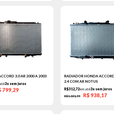
CCORD 3.0 AR 2000 A 2003
RADIADOR HONDA ACCORD 2
2.4 COM AR NOTUS
até
3x sem juros
$
799,29
R$312,72
em até
3x sem juros
R$
938,17
R$1.031,99