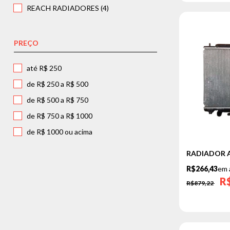
REACH RADIADORES (4)
YARIS
HONDA
PREÇO
ACCORD
CITY
até R$ 250
CIVIC
de R$ 250 a R$ 500
CR-V
de R$ 500 a R$ 750
FIT
de R$ 750 a R$ 1000
HR-V
de R$ 1000 ou acima
LEGEND
RADIADOR A
ODYSSEY
R$266,43
em 
PRELUDE
R
R$879,22
WR-V
MITSUBISHI
L 200 TRITON