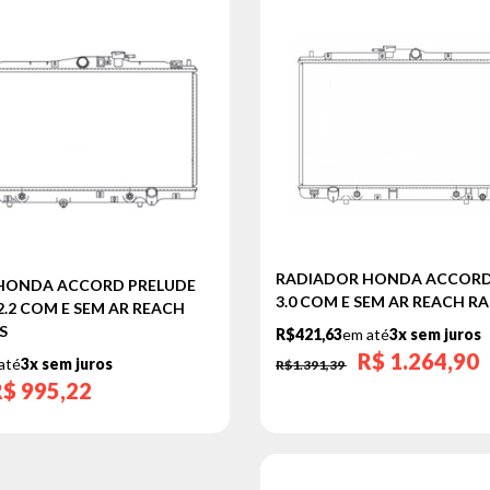
RADIADOR HONDA ACCORD 2
HONDA ACCORD PRELUDE
3.0 COM E SEM AR REACH R
 2.2 COM E SEM AR REACH
S
R$421,63
em até
3x sem juros
R$
1.264,90
até
3x sem juros
R$1.391,39
R$
995,22