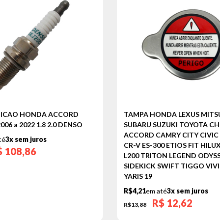
GNICAO HONDA ACCORD
TAMPA HONDA LEXUS MITSU
006 a 2022 1.8 2.0 DENSO
SUBARU SUZUKI TOYOTA CH
ACCORD CAMRY CITY CIVIC
té
3x sem juros
CR-V ES-300 ETIOS FIT HILU
$
108,86
L200 TRITON LEGEND ODYS
SIDEKICK SWIFT TIGGO VIV
YARIS 19
R$4,21
em até
3x sem juros
R$
12,62
R$13,88