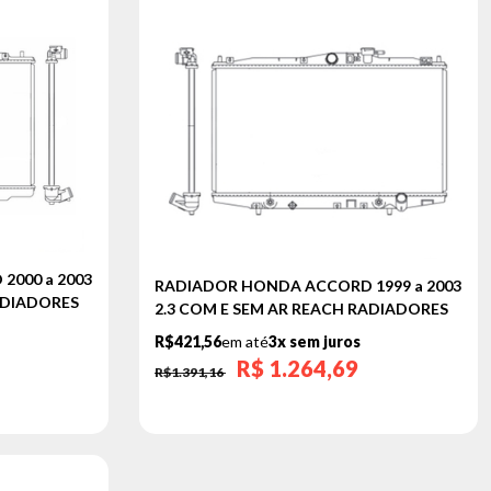
000 a 2003
RADIADOR HONDA ACCORD 1999 a 2003
ADIADORES
2.3 COM E SEM AR REACH RADIADORES
R$421,56
em até
3x sem juros
R$
1.264,69
R$1.391,16