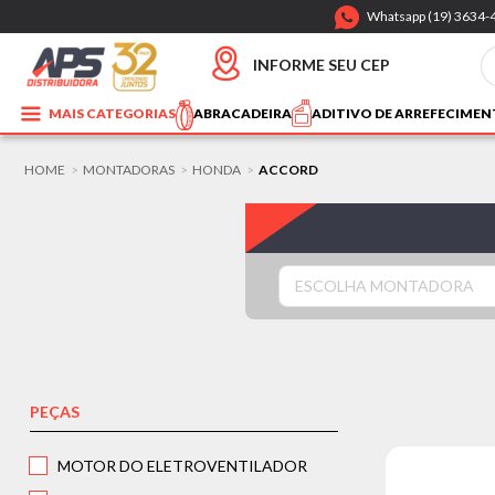
Whatsapp (19) 3634-
INFORME SEU CEP
MAIS CATEGORIAS
ABRACADEIRA
ADITIVO DE ARREFECIME
HOME
MONTADORAS
HONDA
ACCORD
>
>
>
ESCOLHA MONTADORA
PEÇAS
MOTOR DO ELETROVENTILADOR