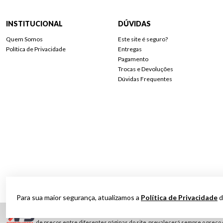
INSTITUCIONAL
DÚVIDAS
Quem Somos
Este site é seguro?
Política de Privacidade
Entregas
Pagamento
Trocas e Devoluções
Dúvidas Frequentes
Para sua maior segurança, atualizamos a
Política de Privacidade
d
Nossos preços podem variar de acordo com a localidade de entrega. Realiz
de preços entre diferentes páginas do site, prevalecerá sempre o preço 