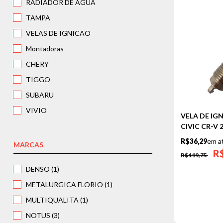
RADIADOR DE AGUA
TAMPA
VELAS DE IGNICAO
Montadoras
CHERY
TIGGO
SUBARU
VIVIO
VELA DE I
SUZUKI
CIVIC CR-V 2
R$36,29
em a
SWIFT
MARCAS
R
R$119,75
TOYOTA
DENSO (1)
CAMRY
METALURGICA FLORIO (1)
COROLLA
MULTIQUALITA (1)
ETIOS SEDAN
NOTUS (3)
HILUX