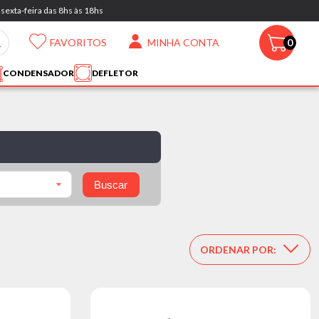
sexta-feira das 8hs às 18hs
FAVORITOS
MINHA CONTA
0
CONDENSADOR
DEFLETOR
Buscar
ORDENAR POR: