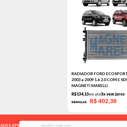
RADIADOR FORD ECOSPORT
2003 a 2009 1.6 2.0 COM E S
MAGNETI MARELLI
R$134,13
em até
3x sem juros
R$
402,38
R$442,62
DADES APS