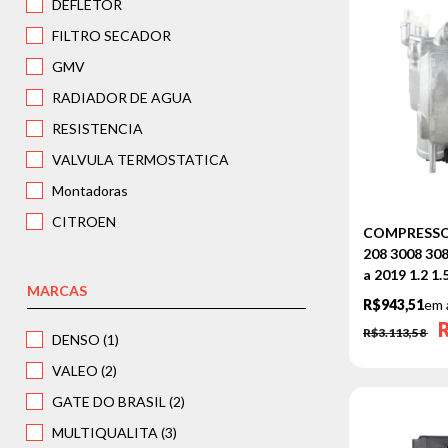
DEFLETOR
FILTRO SECADOR
GMV
RADIADOR DE AGUA
RESISTENCIA
VALVULA TERMOSTATICA
Montadoras
CITROEN
COMPRESSO
AIRCROSS
208 3008 30
a 2019 1.2 1
C3
MARCAS
R$943,51
em 
C4
R$3.113,58
DENSO (1)
DS3
VALEO (2)
DS4
GATE DO BRASIL (2)
DS5
MULTIQUALITA (3)
PEUGEOT