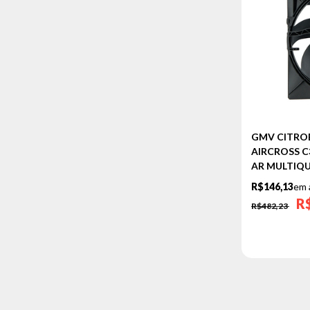
GMV CITROE
AIRCROSS C3 
AR MULTIQU
R$146,13
em 
R
R$482,23