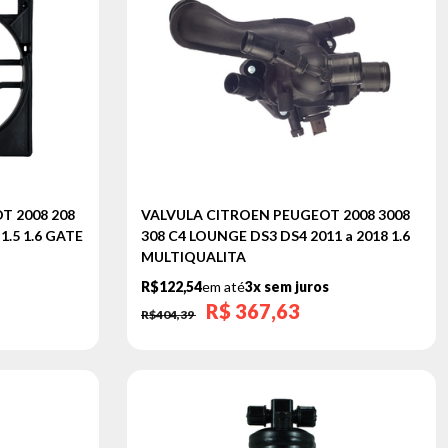
T 2008 208
VALVULA CITROEN PEUGEOT 2008 3008
1.5 1.6 GATE
308 C4 LOUNGE DS3 DS4 2011 a 2018 1.6
MULTIQUALITA
R$122,54
em até
3x sem juros
R$
367,63
R$404,39