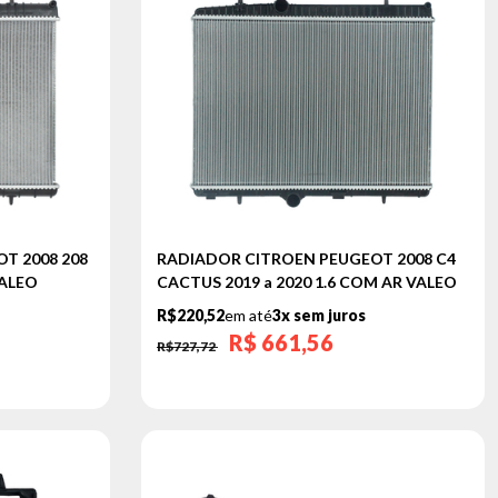
T 2008 208
RADIADOR CITROEN PEUGEOT 2008 C4
VALEO
CACTUS 2019 a 2020 1.6 COM AR VALEO
R$220,52
em até
3x sem juros
R$
661,56
R$727,72