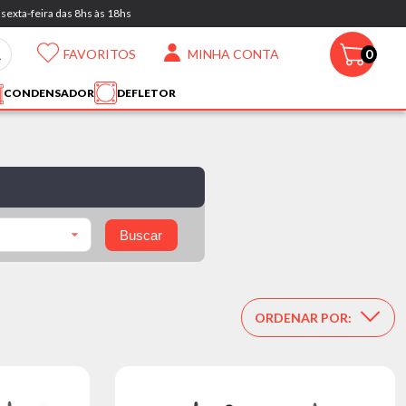
sexta-feira das 8hs às 18hs
FAVORITOS
MINHA CONTA
0
CONDENSADOR
DEFLETOR
Buscar
ORDENAR POR: