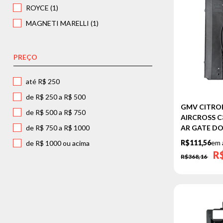
ROYCE (1)
208
MAGNETI MARELLI (1)
308
408
PREÇO
2008
3008
até R$ 250
de R$ 250 a R$ 500
GMV CITROE
de R$ 500 a R$ 750
AIRCROSS C3 
de R$ 750 a R$ 1000
AR GATE DO
R$111,56
em 
de R$ 1000 ou acima
R
R$368,16