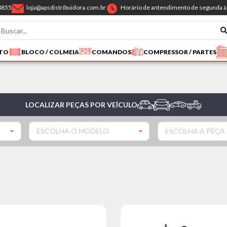
4855
loja@apsdistribuidora.com.br
Horário de antendimento de segunda à 
NTO
BLOCO / COLMEIA
COMANDOS
COMPRESSOR / PARTES
LOCALIZAR PEÇAS POR VEÍCULO
ESCOLHA O MODELO
ESCOLHA A PEÇA