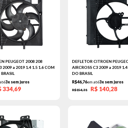
N PEUGEOT 2008 208
DEFLETOR CITROEN PEUGEO
2009 a 2019 1.4 1.5 1.6 COM
AIRCROSS C3 2009 a 2019 1.4 
 BRASIL
DO BRASIL
até
3x sem juros
R$46,76
em até
3x sem juros
$
334,69
R$
140,28
R$154,31