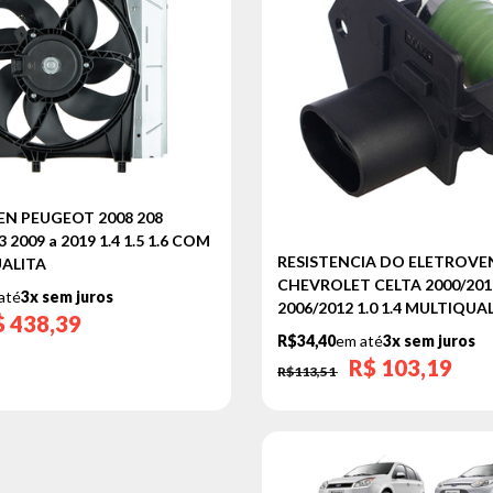
N PEUGEOT 2008 208
2009 a 2019 1.4 1.5 1.6 COM
RESISTENCIA DO ELETROV
ALITA
CHEVROLET CELTA 2000/201
até
3x sem juros
2006/2012 1.0 1.4 MULTIQUA
$
438,39
R$34,40
em até
3x sem juros
R$
103,19
R$113,51