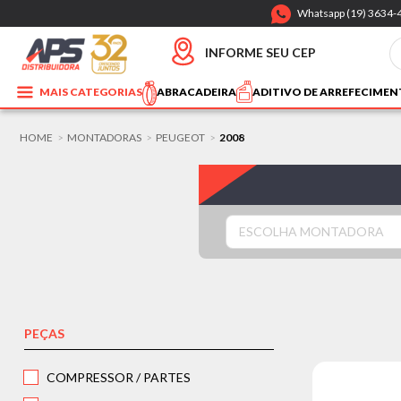
Whatsapp (19) 3634-
INFORME SEU CEP
MAIS CATEGORIAS
ABRACADEIRA
ADITIVO DE ARREFECIME
HOME
MONTADORAS
PEUGEOT
2008
>
>
>
ESCOLHA MONTADORA
PEÇAS
COMPRESSOR / PARTES