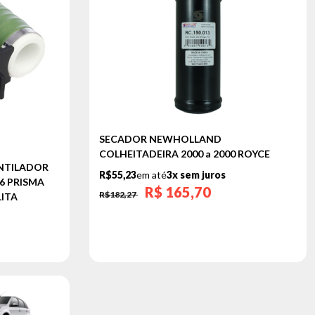
SECADOR NEWHOLLAND
COLHEITADEIRA 2000 a 2000 ROYCE
ENTILADOR
R$55,23
em até
3x sem juros
6 PRISMA
R$
165,70
R$182,27
LITA