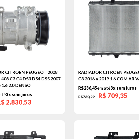
R CITROEN PEUGEOT 2008
RADIADOR CITROEN PEUGEO
8 408 C3 C4 DS3 DS4 DS5 2007
C3 2016 a 2019 1.6 COM AR 
.5 1.6 2.0 DENSO
R$236,45
em até
3x sem juros
até
3x sem juros
R$
709,35
R$780,29
R$
2.830,53