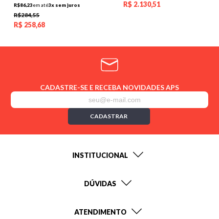
R$
2.130,51
R$86,23
em até
3x sem juros
R$284,55
R$
258,68
CADASTRE-SE E RECEBA NOVIDADES APS
CADASTRAR
INSTITUCIONAL
DÚVIDAS
ATENDIMENTO