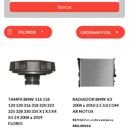
Buscar
FILTROS
ORDENAR POR:
TAMPA BMW 116 118
RADIADOR BMW X3
120 130 316 318 320 323
2004 a 2010 2.5 3.0 COM
325 328 330 335 X1 X3 X4
AR NOTUS
X5 Z4 2004 a 2019
R$710,17
em até
3x sem juros
FLORIO
R$2.343,56