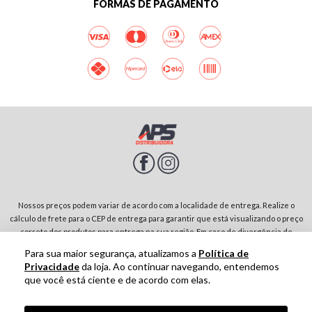
FORMAS DE PAGAMENTO
Nossos preços podem variar de acordo com a localidade de entrega. Realize o
cálculo de frete para o CEP de entrega para garantir que está visualizando o preço
correto dos produtos para entrega na sua região. Em caso de divergência de
preços entre diferentes páginas do site, prevalecerá sempre o preço do produto
Para sua maior segurança, atualizamos a
Política de
no carrinho de compras. Rodovia SP-342, Parque Residencial Jardim São Domingos |
Privacidade
da loja. Ao continuar navegando, entendemos
13874-243-São João da Boa Vista-SP | CNPJ: 01.910.513/0001-00
que você está ciente e de acordo com elas.
Tecnologia