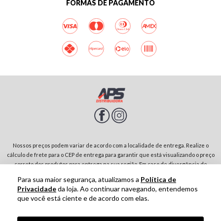
FORMAS DE PAGAMENTO
Nossos preços podem variar de acordo com a localidade de entrega. Realize o
cálculo de frete para o CEP de entrega para garantir que está visualizando o preço
correto dos produtos para entrega na sua região. Em caso de divergência de
preços entre diferentes páginas do site, prevalecerá sempre o preço do produto
Para sua maior segurança, atualizamos a
Política de
no carrinho de compras. Rodovia SP-342, Parque Residencial Jardim São Domingos |
Privacidade
da loja. Ao continuar navegando, entendemos
13874-243-São João da Boa Vista-SP | CNPJ: 01.910.513/0001-00
que você está ciente e de acordo com elas.
Tecnologia