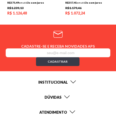
R$375,49
em até
3x sem juros
R$357,41
em até
3x sem juros
R$1.239,13
R$1.179,46
R$
1.126,48
R$
1.072,24
CADASTRE-SE E RECEBA NOVIDADES APS
CADASTRAR
INSTITUCIONAL
DÚVIDAS
ATENDIMENTO