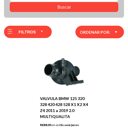
Buscar
FILTROS
ORDENAR POR:
VALVULA BMW 125 320
328 420 428 528 X1 X2 X4
Z4 2011 a 2019 2.0
MULTIQUALITA
R$88,05
em até
3x sem juros