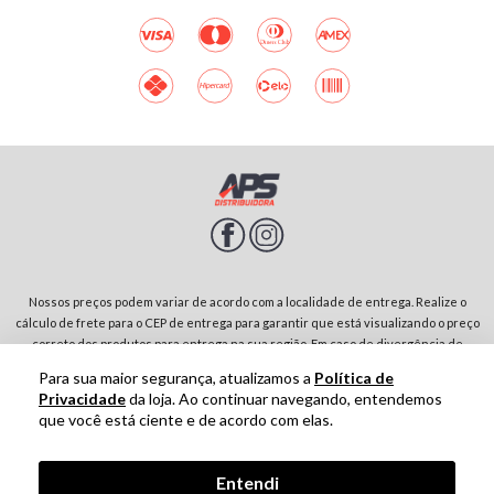
Nossos preços podem variar de acordo com a localidade de entrega. Realize o
cálculo de frete para o CEP de entrega para garantir que está visualizando o preço
correto dos produtos para entrega na sua região. Em caso de divergência de
preços entre diferentes páginas do site, prevalecerá sempre o preço do produto
Para sua maior segurança, atualizamos a
Política de
no carrinho de compras. Rodovia SP-342, Parque Residencial Jardim São Domingos |
Privacidade
da loja. Ao continuar navegando, entendemos
13874-243-São João da Boa Vista-SP | CNPJ: 01.910.513/0001-00
que você está ciente e de acordo com elas.
Tecnologia
Entendi