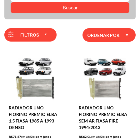
Buscar
FILTROS
ORDENAR POR:
RADIADOR UNO
RADIADOR UNO
FIORINO PREMIO ELBA
FIORINO PREMIO ELBA
1.5 FIASA 1985 A 1993
SEM AR FIASA FIRE
DENSO
1994/2013
R$71,67
em até
3x sem juros
R$62,01
em até
3x sem juros