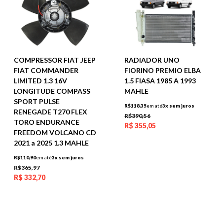
COMPRESSOR FIAT JEEP
RADIADOR UNO
FIAT COMMANDER
FIORINO PREMIO ELBA
LIMITED 1.3 16V
1.5 FIASA 1985 A 1993
LONGITUDE COMPASS
MAHLE
SPORT PULSE
R$118,35
em até
3x sem juros
RENEGADE T270 FLEX
R$390,56
TORO ENDURANCE
R$
355,05
FREEDOM VOLCANO CD
2021 a 2025 1.3 MAHLE
R$110,90
em até
3x sem juros
R$365,97
R$
332,70