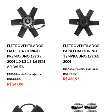
ELETROVENTILADOR
ELETROVENTILADOR
FIAT ELBA FIORINO
PARA ELBA FIORINO
PREMIO UNO 1990 a
TEMPRA UNO 1990 A
2004 1.0 1.3 1.5 1.6 SEM
2004
AR BAUEN
R$146,17
em até
3x sem juros
R$482,37
R$83,00
em até
3x sem juros
R$
438,52
R$273,90
R$
249,00