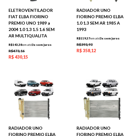
ELETROVENTILADOR
RADIADOR UNO
FIAT ELBA FIORINO
FIORINO PREMIO ELBA
PREMIO UNO 1989 a
1.0 1.3 SEM AR 1985 A
2004 1.0 1.3 1.5 1.6 SEM
1993
AR MULTIQUALITA
R$119,37
em até
3x sem juros
R$393,93
R$143,38
em até
3x sem juros
R$
358,12
R$473,16
R$
430,15
RADIADOR UNO
RADIADOR UNO
FIORINO PREMIO ELBA
FIORINO PREMIO ELBA