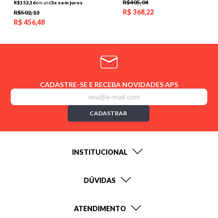
R$405,04
R$152,16
em até
3x sem juros
R$
368,22
R$502,13
R$
456,48
CADASTRE-SE E RECEBA NOVIDADES APS
CADASTRAR
INSTITUCIONAL
DÚVIDAS
ATENDIMENTO