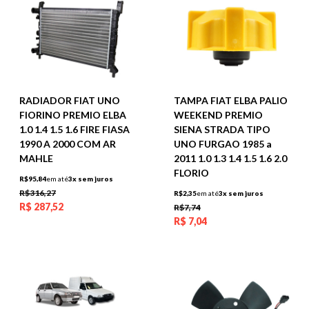
RADIADOR FIAT UNO
TAMPA FIAT ELBA PALIO
FIORINO PREMIO ELBA
WEEKEND PREMIO
1.0 1.4 1.5 1.6 FIRE FIASA
SIENA STRADA TIPO
1990 A 2000 COM AR
UNO FURGAO 1985 a
MAHLE
2011 1.0 1.3 1.4 1.5 1.6 2.0
FLORIO
R$95,84
em até
3x sem juros
R$316,27
R$2,35
em até
3x sem juros
R$
287,52
R$7,74
R$
7,04