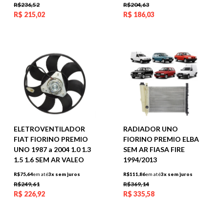
R$236,52
R$204,63
R$
215,02
R$
186,03
ELETROVENTILADOR
RADIADOR UNO
FIAT FIORINO PREMIO
FIORINO PREMIO ELBA
UNO 1987 a 2004 1.0 1.3
SEM AR FIASA FIRE
1.5 1.6 SEM AR VALEO
1994/2013
R$75,64
em até
3x sem juros
R$111,86
em até
3x sem juros
R$249,61
R$369,14
R$
226,92
R$
335,58