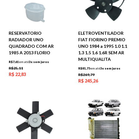
RESERVATORIO
ELETROVENTILADOR
RADIADOR UNO
FIAT FIORINO PREMIO
QUADRADO COM AR
UNO 1984 a 1995 1.0 1.1
1985 A 2013 FLORIO
1.3 1.5 1.6 1.6R SEM AR
MULTIQUALITA
R$7,61
em até
3x sem juros
R$25,11
R$81,75
em até
3x sem juros
R$
22,83
R$269,79
R$
245,26