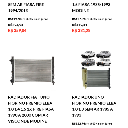
SEM AR FIASA FIRE
1.5 FIASA 1985/1993
1994/2013
MODINE
R$119,68
em até
3x sem juros
R$127,09
em até
3x sem juros
R$394,94
R$419,41
R$
359,04
R$
381,28
RADIADOR FIAT UNO
RADIADOR UNO
FIORINO PREMIO ELBA
FIORINO PREMIO ELBA
1.0 1.4 1.5 1.6 FIRE FIASA
1.0 1.3 SEM AR 1985 A
1990 A 2000 COM AR
1993
VISCONDE MODINE
R$122,74
em até
3x sem juros