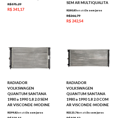
SEM AR MULTIQUALITA
R$375,29
R$
341,17
R$80,85
em até
3x sem juros
R$266,79
R$
242,54
RADIADOR
RADIADOR
VOLKSWAGEN
VOLKSWAGEN
QUANTUM SANTANA
QUANTUM SANTANA
1980 a 1990 1.8 2.0 SEM
1980 a 1990 1.8 2.0 COM
AR VISCONDE-MODINE
AR VISCONDE-MODINE
R$99,82
em até
3x sem juros
R$123,76
em até
3x sem juros
R$329,41
R$408,42