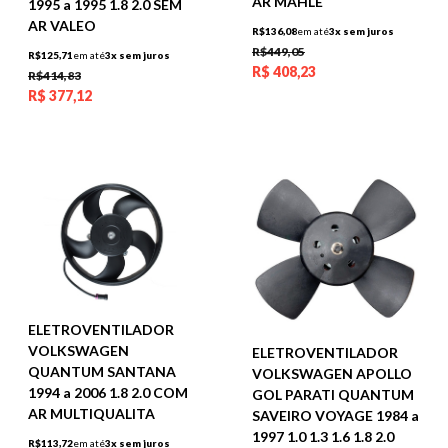
AR MAHLE
1995 a 1995 1.8 2.0 SEM
AR VALEO
R$136,08
em até
3x sem juros
R$449,05
R$125,71
em até
3x sem juros
R$
408,23
R$414,83
R$
377,12
ELETROVENTILADOR
VOLKSWAGEN
ELETROVENTILADOR
QUANTUM SANTANA
VOLKSWAGEN APOLLO
1994 a 2006 1.8 2.0 COM
GOL PARATI QUANTUM
AR MULTIQUALITA
SAVEIRO VOYAGE 1984 a
1997 1.0 1.3 1.6 1.8 2.0
R$113,72
em até
3x sem juros