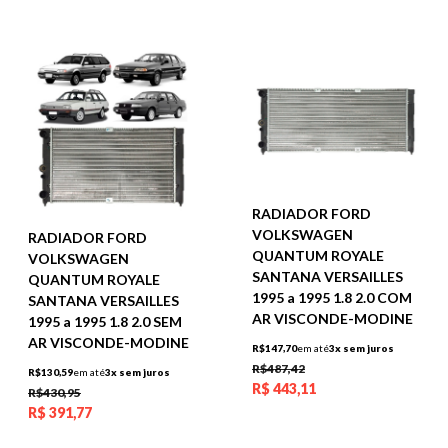
RADIADOR FORD
VOLKSWAGEN
RADIADOR FORD
QUANTUM ROYALE
VOLKSWAGEN
SANTANA VERSAILLES
QUANTUM ROYALE
1995 a 1995 1.8 2.0 COM
SANTANA VERSAILLES
AR VISCONDE-MODINE
1995 a 1995 1.8 2.0 SEM
AR VISCONDE-MODINE
R$147,70
em até
3x sem juros
R$487,42
R$130,59
em até
3x sem juros
R$
443,11
R$430,95
R$
391,77