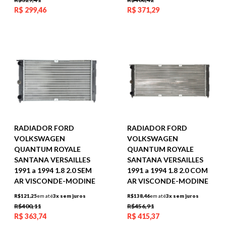
R$
299,46
R$
371,29
RADIADOR FORD
RADIADOR FORD
VOLKSWAGEN
VOLKSWAGEN
QUANTUM ROYALE
QUANTUM ROYALE
SANTANA VERSAILLES
SANTANA VERSAILLES
1991 a 1994 1.8 2.0 SEM
1991 a 1994 1.8 2.0 COM
AR VISCONDE-MODINE
AR VISCONDE-MODINE
R$121,25
em até
3x sem juros
R$138,46
em até
3x sem juros
R$400,11
R$456,91
R$
363,74
R$
415,37