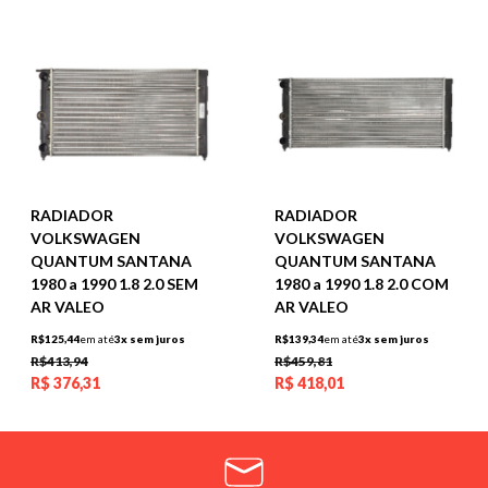
RADIADOR
RADIADOR
VOLKSWAGEN
VOLKSWAGEN
QUANTUM SANTANA
QUANTUM SANTANA
1980 a 1990 1.8 2.0 SEM
1980 a 1990 1.8 2.0 COM
AR VALEO
AR VALEO
R$125,44
em até
3x sem juros
R$139,34
em até
3x sem juros
R$413,94
R$459,81
R$
376,31
R$
418,01