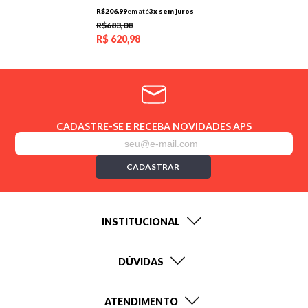
R$206,99
em até
3x sem juros
R$683,08
R$
620,98
CADASTRE-SE E RECEBA NOVIDADES APS
CADASTRAR
INSTITUCIONAL
DÚVIDAS
ATENDIMENTO