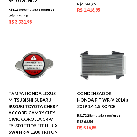
6SEU12C ND2
R$1.560,85
R$
1.418,95
R$1.110,66
em até
3x sem juros
R$3.665,18
R$
3.331,98
TAMPA HONDA LEXUS
CONDENSADOR
MITSUBISHI SUBARU
HONDA FIT WR-V 2014 a
SUZUKI TOYOTA CHERY
2019 1.4 1.5 ROYCE
ACCORD CAMRY CITY
R$172,28
em até
3x sem juros
CIVIC COROLLA CR-V
R$568,54
ES-300 ETIOS FIT HILUX
R$
516,85
SW4 HR-V L200 TRITON