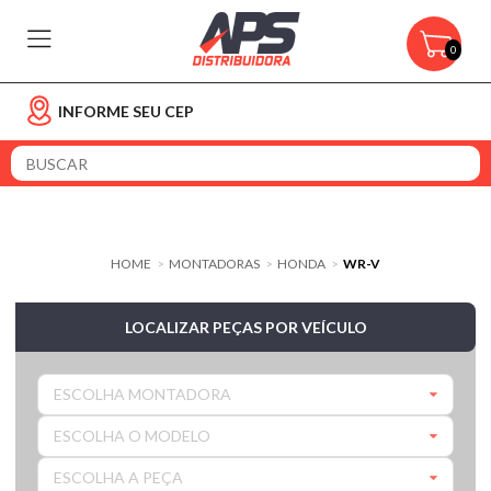
0
INFORME SEU CEP
HOME
MONTADORAS
HONDA
WR-V
>
>
>
LOCALIZAR PEÇAS POR VEÍCULO
ESCOLHA MONTADORA
ESCOLHA O MODELO
ESCOLHA A PEÇA