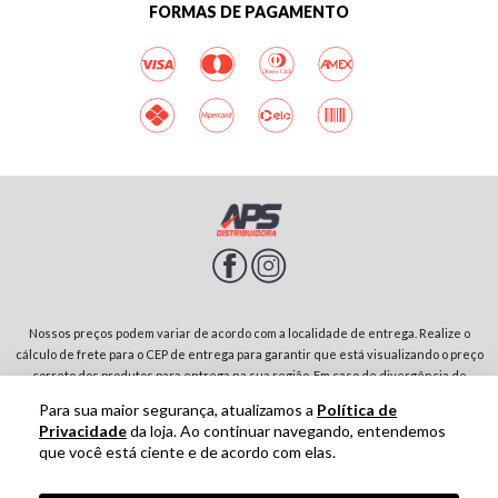
FORMAS DE PAGAMENTO
Nossos preços podem variar de acordo com a localidade de entrega. Realize o
cálculo de frete para o CEP de entrega para garantir que está visualizando o preço
correto dos produtos para entrega na sua região. Em caso de divergência de
preços entre diferentes páginas do site, prevalecerá sempre o preço do produto
Para sua maior segurança, atualizamos a
Política de
no carrinho de compras. Rodovia SP-342, Parque Residencial Jardim São Domingos |
Privacidade
da loja. Ao continuar navegando, entendemos
13874-243-São João da Boa Vista-SP | CNPJ: 01.910.513/0001-00
que você está ciente e de acordo com elas.