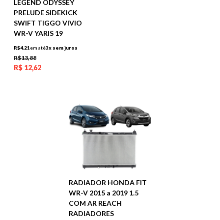
LEGEND ODYSSEY
PRELUDE SIDEKICK
SWIFT TIGGO VIVIO
WR-V YARIS 19
R$4,21
em até
3x sem juros
R$13,88
R$
12,62
RADIADOR HONDA FIT
WR-V 2015 a 2019 1.5
COM AR REACH
RADIADORES