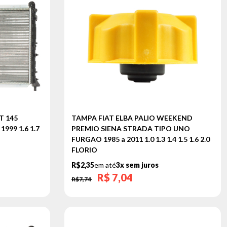
T 145
TAMPA FIAT ELBA PALIO WEEKEND
999 1.6 1.7
PREMIO SIENA STRADA TIPO UNO
FURGAO 1985 a 2011 1.0 1.3 1.4 1.5 1.6 2.0
FLORIO
R$2,35
em até
3x sem juros
R$
7,04
R$7,74