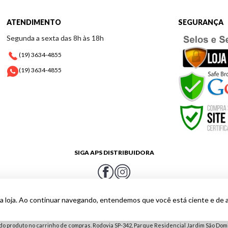
ATENDIMENTO
SEGURANÇA
Segunda a sexta das 8h às 18h
(19) 3634-4855
(19) 3634-4855
SIGA APS DISTRIBUIDORA
a loja. Ao continuar navegando, entendemos que você está ciente e de 
e o cálculo de frete para o CEP de entrega para garantir que está visualizando o preço
do produto no carrinho de compras. Rodovia SP-342, Parque Residencial Jardim São Domin