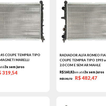
145 COUPE TEMPRA TIPO
RADIADOR ALFA ROMEO FIA
9 MAGNETI MARELLI
COUPE TEMPRA TIPO 1993 a 1
2.0 COM E SEM AR MAHLE
até
3x sem juros
$
319,54
R$160,82
em até
3x sem juros
R$
482,47
R$530,72