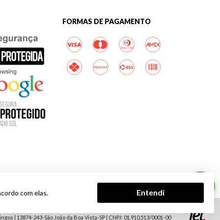
FORMAS DE PAGAMENTO
Entendi
acordo com elas.
Tecnologia
 correto dos produtos para entrega na sua região. Em caso de divergência
gos | 13874-243-São João da Boa Vista-SP | CNPJ: 01.910.513/0001-00