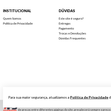
INSTITUCIONAL
DÚVIDAS
Quem Somos
Este site é seguro?
Política de Privacidade
Entregas
Pagamento
Trocas e Devoluções
Dúvidas Frequentes
Para sua maior segurança, atualizamos a
Política de Privacidade
d
Nossos preços podem variar de acordo com a localidade de entrega. Realiz
de preços entre diferentes páginas do site, prevalecerá sempre o preço 