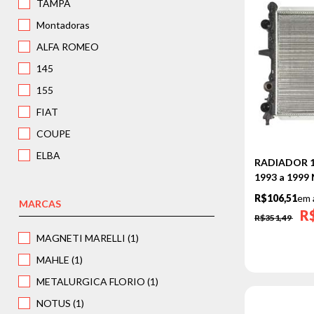
TAMPA
Montadoras
ALFA ROMEO
145
155
FIAT
COUPE
ELBA
RADIADOR 
1993 a 199
PALIO
R$106,51
em 
PREMIO
MARCAS
R
R$351,49
SIENA
MAGNETI MARELLI (1)
STRADA
MAHLE (1)
TEMPRA
METALURGICA FLORIO (1)
UNO
NOTUS (1)
NISSAN