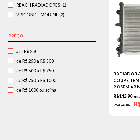
REACH RADIADORES (1)
TIPO
VISCONDE-MODINE (2)
PREÇO
até R$ 250
de R$ 250 a R$ 500
de R$ 500 a R$ 750
RADIADOR A
de R$ 750 a R$ 1000
COUPE TEMPR
2.0 SEM AR
de R$ 1000 ou acima
R$143,90
em 
R
R$474,86