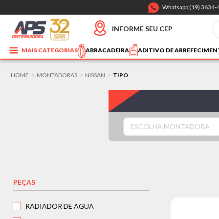
Whatsapp (19) 3634-
INFORME SEU CEP
MAIS CATEGORIAS
ABRACADEIRA
ADITIVO DE ARREFECIME
HOME
MONTADORAS
NISSAN
TIPO
>
>
>
ESCOLHA MONTADORA
PEÇAS
RADIADOR DE AGUA