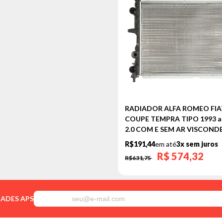
RADIADOR ALFA ROMEO FIA
COUPE TEMPRA TIPO 1993 a 1
2.0 COM E SEM AR VISCON
R$191,44
em até
3x sem juros
R$
574,32
R$631,75
DADES APS