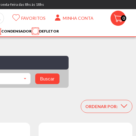
sexta-feira das 8hs às 18hs
FAVORITOS
MINHA CONTA
0
CONDENSADOR
DEFLETOR
Buscar
ORDENAR POR: