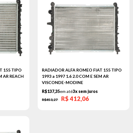
 155 TIPO
RADIADOR ALFA ROMEO FIAT 155 TIPO
SEM AR REACH
1993 a 1997 1.6 2.0 COM E SEM AR
VISCONDE-MODINE
R$137,35
em até
3x sem juros
R$
412,06
R$453,27