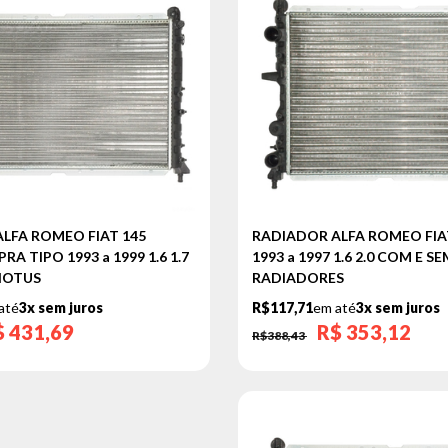
LFA ROMEO FIAT 145
RADIADOR ALFA ROMEO FIAT
A TIPO 1993 a 1999 1.6 1.7
1993 a 1997 1.6 2.0 COM E 
 NOTUS
RADIADORES
até
3x sem juros
R$117,71
em até
3x sem juros
$
431,69
R$
353,12
R$388,43