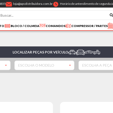
4855
loja@apsdistribuidora.com.br
Horário de antendimento de segunda à 
NTO
BLOCO / COLMEIA
COMANDOS
COMPRESSOR / PARTES
LOCALIZAR PEÇAS POR VEÍCULO
ESCOLHA O MODELO
ESCOLHA A PEÇA