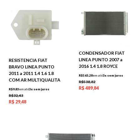
CONDENSADOR FIAT
LINEA PUNTO 2007 a
RESISTENCIA FIAT
2016 1.4 1.8 ROYCE
BRAVO LINEA PUNTO
2011 a 2011 1.4 1.6 1.8
R$163,28
em até
3x sem juros
COM AR MULTIQUALITA
R$538,82
R$
489,84
R$9,83
em até
3x sem juros
R$32,43
R$
29,48