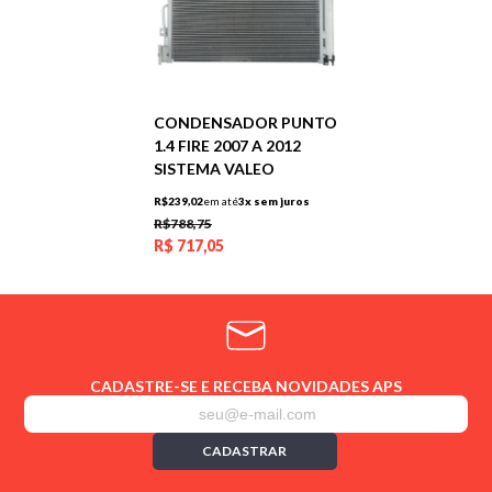
CONDENSADOR PUNTO
1.4 FIRE 2007 A 2012
SISTEMA VALEO
R$239,02
em até
3x sem juros
R$788,75
R$
717,05
CADASTRE-SE E RECEBA NOVIDADES APS
CADASTRAR