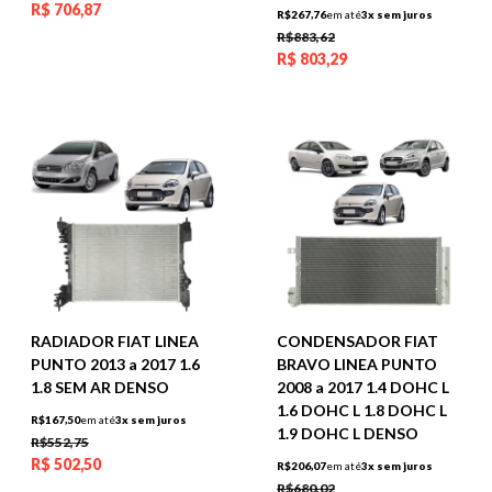
R$
706,87
R$267,76
em até
3x sem juros
R$883,62
R$
803,29
RADIADOR FIAT LINEA
CONDENSADOR FIAT
PUNTO 2013 a 2017 1.6
BRAVO LINEA PUNTO
1.8 SEM AR DENSO
2008 a 2017 1.4 DOHC L
1.6 DOHC L 1.8 DOHC L
R$167,50
em até
3x sem juros
1.9 DOHC L DENSO
R$552,75
R$
502,50
R$206,07
em até
3x sem juros
R$680,02