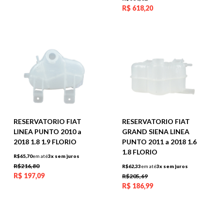
R$
618,20
RESERVATORIO FIAT
RESERVATORIO FIAT
LINEA PUNTO 2010 a
GRAND SIENA LINEA
2018 1.8 1.9 FLORIO
PUNTO 2011 a 2018 1.6
1.8 FLORIO
R$65,70
em até
3x sem juros
R$216,80
R$62,33
em até
3x sem juros
R$
197,09
R$205,69
R$
186,99